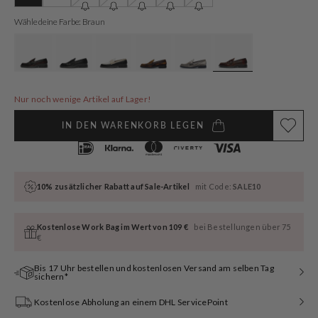
ausverkauft
ausverkauft
ausverkauft
ausverkauft
ausverkauft
ausverkauft
ausverkauft
oder
oder
oder
oder
oder
oder
oder
Wähle deine Farbe: Braun
nicht
nicht
nicht
nicht
nicht
nicht
nicht
verfügbar
verfügbar
verfügbar
verfügbar
verfügbar
verfügbar
verfügbar
Nur noch wenige Artikel auf Lager!
IN DEN WARENKORB LEGEN
10% zusätzlicher Rabatt auf Sale-Artikel
mit Code:
SALE10
Kostenlose Work Bag im Wert von 109 €
bei Bestellungen über 75
€
Bis 17 Uhr bestellen und kostenlosen Versand am selben Tag
sichern*
Kostenlose Abholung an einem DHL ServicePoint