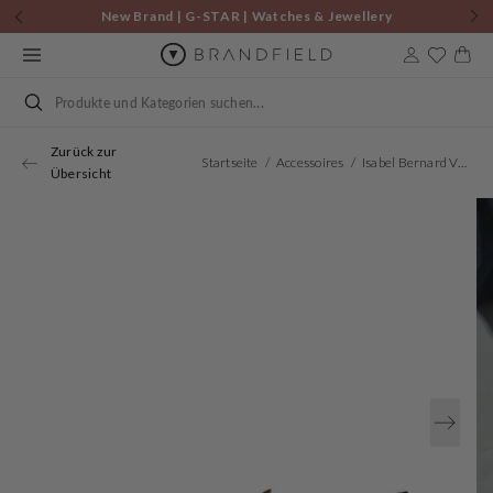
Zum
New Brand | G-STAR | Watches & Jewellery
Inhalt
springen
Warenkor
Suchen
Zurück zur
Startseite
Accessoires
Isabel Bernard Vendôme Blandine Kroko Braun Kalbsleder Loafers IB51015-230-37
Übersicht
Öffnen
Sie
Medien
1