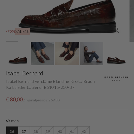
in
der
Galerieansicht
SALE10
-70%
Isabel Bernard
Isabel Bernard Vendôme Blandine Kroko Braun
Kalbsleder Loafers IB51015-230-37
Verkaufspreis
Normaler
€ 80,00
Originalpreis: € 269,00
Preis
Size:
36
36
37
38
39
40
41
42
Variante
Variante
Variante
Variante
Variante
Variante
Variante