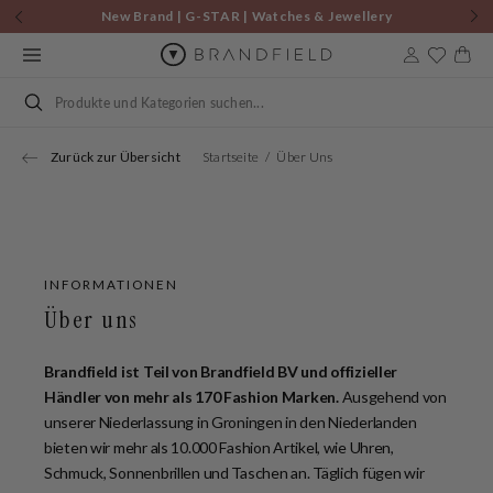
Zum
New Brand | G-STAR | Watches & Jewellery
Inhalt
springen
Warenkor
Suchen
Zurück zur Übersicht
Startseite
Über Uns
INFORMATIONEN
Über uns
Brandfield ist Teil von Brandfield BV und offizieller
Händler von mehr als 170 Fashion Marken.
Ausgehend von
unserer Niederlassung in Groningen in den Niederlanden
bieten wir mehr als 10.000 Fashion Artikel, wie Uhren,
Schmuck, Sonnenbrillen und Taschen an. Täglich fügen wir