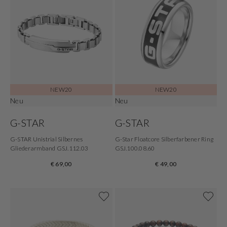
NEW20
NEW20
Neu
Neu
G-STAR
G-STAR
G-STAR Unistrial Silbernes
G-Star Floatcore Silberfarbener Ring
Gliederarmband GSJ.112.03
GSJ.100.08.60
€ 69,00
€ 49,00