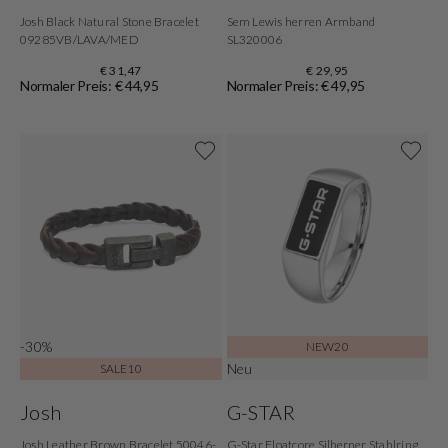
Josh Black Natural Stone Bracelet
Sem Lewis herren Armband
09285VB/LAVA/MED
SL320006
€ 31,47
€ 29,95
Normaler Preis: € 44,95
Normaler Preis: € 49,95
-30%
NEW20
Neu
SALE10
Josh
G-STAR
Josh Leather Brown Bracelet 50046-
G-Star Floatcore Silberner Stahlring