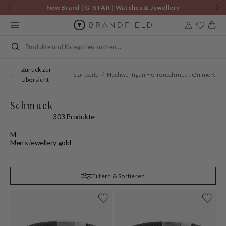
Zum
New Brand | G-STAR | Watches & Jewellery
Inhalt
9to5 Edit | Gratis Tasche ab €75!
springen
Warenkor
Suchen
Zurück zur
Startseite
Hochwertigen Herrenschmuck Online Kaufe
Übersicht
Schmuck
303 Produkte
M
Men's jewellery gold
Filtern & Sortieren