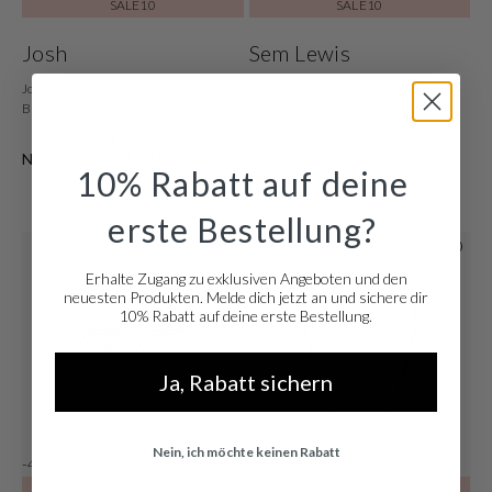
SALE10
SALE10
Josh
Sem Lewis
Josh Silberfarbene Armband 03504-
Sem Lewis Bakerloo Baker Street
BRA-S/L
Armband SL210001 (Lengte: 21.00
cm)
€ 66,47
Normaler Preis: € 94,95
€ 29,95
10% Rabatt auf deine
Normaler Preis: € 49,95
erste Bestellung?
Erhalte Zugang zu exklusiven Angeboten und den
neuesten Produkten. Melde dich jetzt an und sichere dir
10% Rabatt auf deine erste Bestellung.
Ja, Rabatt sichern
Nein, ich möchte keinen Rabatt
-45%
-50%
SALE10
SALE10