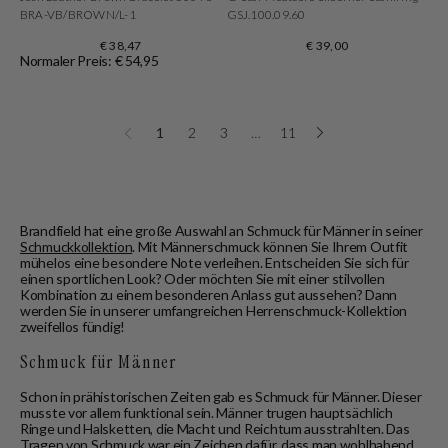
BRA-VB/BROWN/L-1
GSJ.100.09.60
€ 38,47
€ 39,00
Normaler Preis: € 54,95
1
2
3
…
11
Brandfield hat eine große Auswahl an Schmuck für Männer in seiner
Schmuckkollektion
. Mit Männerschmuck können Sie Ihrem Outfit
mühelos eine besondere Note verleihen. Entscheiden Sie sich für
einen sportlichen Look? Oder möchten Sie mit einer stilvollen
Kombination zu einem besonderen Anlass gut aussehen? Dann
werden Sie in unserer umfangreichen Herrenschmuck-Kollektion
zweifellos fündig!
Schmuck für Männer
Schon in prähistorischen Zeiten gab es Schmuck für Männer. Dieser
musste vor allem funktional sein. Männer trugen hauptsächlich
Ringe und Halsketten, die Macht und Reichtum ausstrahlten. Das
Tragen von Schmuck war ein Zeichen dafür, dass man wohlhabend