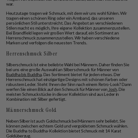
war.
Heutzutage tragen wir Schmuck, mit dem wir uns wohl fühlen. Wir
tragen einen schönen Ring oder ein Armband, das unseren
persönlichen Stil unterstreicht. Das Angebot an verschiedenen
Stilen macht es möglich, Ihre eigene Kollektion zusammenzustellen.
Bei Brandfield legen wir großen Wert darauf, ein Sortiment an
Herrenschmuck zusammenzustellen. Wir haben verschiedene
Marken und verfolgen die neuesten Trends.
Herrenschmuck Silber
Silberschmuck ist eine beliebte Wahl bei Männern. Daher finden Sie
bei uns eine große Auswahl an Silberschmuck für Männer von
Buddha bis Buddha
. Das Sortiment bietet für jeden etwas. Der
Herrenschmuck hat einzigartige Designs mit schönen Farben oder
robustem Leder. Steht Ihnen der Sinn nach einem Retro-Look? Dann
werfen Sie einen Blick auf den Schmuck für Männer von
Josh
. Die
meisten Schmuckstücke in dieser Kollektion sind aus Leder in
Kombination mit Silber gefertigt.
Männerschmuck Gold
Neben Silber ist auch Goldschmuck bei Männern sehr beliebt. Sie
können zwischen echtem Gold und vergoldetem Schmuck wählen.
Die Buddha to Buddha-Kollektion bietet Schmuck mit 14 Karat
Goldüberzug.