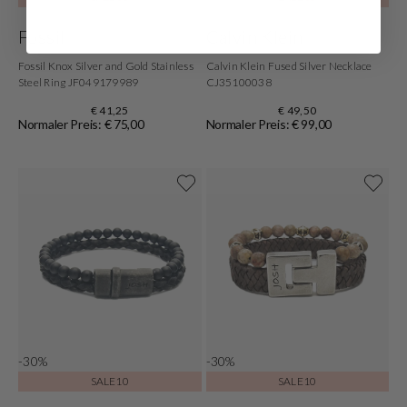
Fossil
Calvin Klein
Fossil Knox Silver and Gold Stainless
Calvin Klein Fused Silver Necklace
Steel Ring JF049179989
CJ35100038
€ 41,25
€ 49,50
Normaler Preis: € 75,00
Normaler Preis: € 99,00
-30%
-30%
SALE10
SALE10