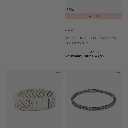
-35%
SALE10
Josh
Josh Braun Armband 09325-BRA-
VB/BROWN/M
€ 32,47
Normaler Preis: € 49,95