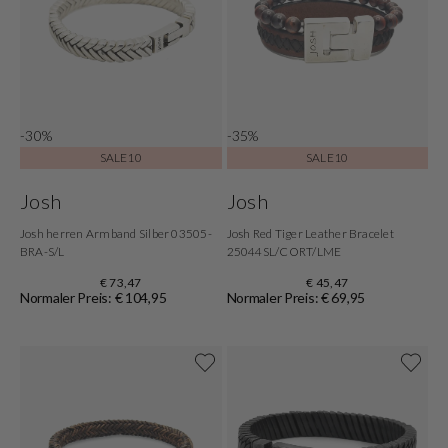
-30%
-35%
SALE10
SALE10
Josh
Josh
Josh herren Armband Silber 03505-
Josh Red Tiger Leather Bracelet
BRA-S/L
25044SL/CORT/LME
€ 73,47
€ 45,47
Normaler Preis: € 104,95
Normaler Preis: € 69,95