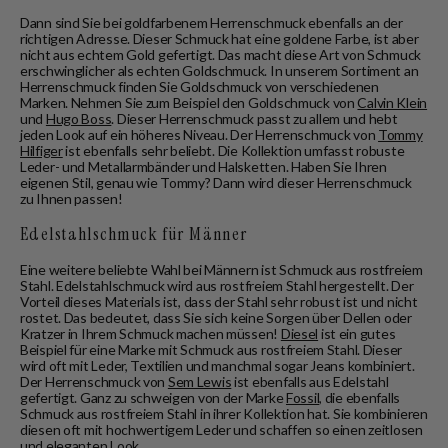
Dann sind Sie bei goldfarbenem Herrenschmuck ebenfalls an der
richtigen Adresse. Dieser Schmuck hat eine goldene Farbe, ist aber
nicht aus echtem Gold gefertigt. Das macht diese Art von Schmuck
erschwinglicher als echten Goldschmuck. In unserem Sortiment an
Herrenschmuck finden Sie Goldschmuck von verschiedenen
Marken. Nehmen Sie zum Beispiel den Goldschmuck von
Calvin Klein
und
Hugo Boss
. Dieser Herrenschmuck passt zu allem und hebt
jeden Look auf ein höheres Niveau. Der Herrenschmuck von
Tommy
Hilfiger
ist ebenfalls sehr beliebt. Die Kollektion umfasst robuste
Leder- und Metallarmbänder und Halsketten. Haben Sie Ihren
eigenen Stil, genau wie Tommy? Dann wird dieser Herrenschmuck
zu Ihnen passen!
Edelstahlschmuck für Männer
Eine weitere beliebte Wahl bei Männern ist Schmuck aus rostfreiem
Stahl. Edelstahlschmuck wird aus rostfreiem Stahl hergestellt. Der
Vorteil dieses Materials ist, dass der Stahl sehr robust ist und nicht
rostet. Das bedeutet, dass Sie sich keine Sorgen über Dellen oder
Kratzer in Ihrem Schmuck machen müssen!
Diesel
ist ein gutes
Beispiel für eine Marke mit Schmuck aus rostfreiem Stahl. Dieser
wird oft mit Leder, Textilien und manchmal sogar Jeans kombiniert.
Der Herrenschmuck von
Sem Lewis
ist ebenfalls aus Edelstahl
gefertigt. Ganz zu schweigen von der Marke
Fossil,
die ebenfalls
Schmuck aus rostfreiem Stahl in ihrer Kollektion hat. Sie kombinieren
diesen oft mit hochwertigem Leder und schaffen so einen zeitlosen
und eleganten Look.