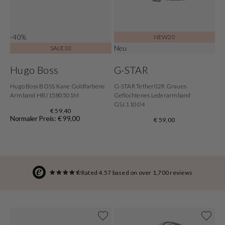
-40%
NEW20
Neu
SALE10
Hugo Boss
G-STAR
Hugo Boss BOSS Kane Goldfarbene
G-STAR Tether02R Graues
Armband HBJ1580501M
Geflochtenes Lederarmband
GSJ.110.04
€ 59,40
Normaler Preis: € 99,00
€ 59,00
Rated 4.57 based on over 1,700 reviews