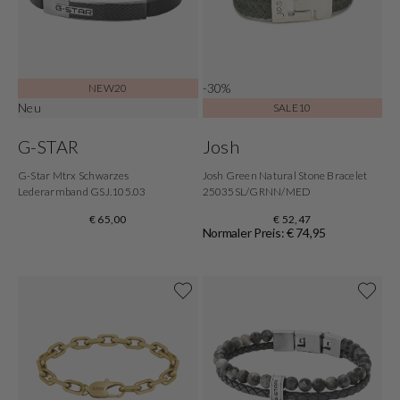
-30%
NEW20
Neu
SALE10
G-STAR
Josh
G-Star Mtrx Schwarzes
Josh Green Natural Stone Bracelet
Lederarmband GSJ.105.03
25035SL/GRNN/MED
€ 65,00
€ 52,47
Normaler Preis: € 74,95