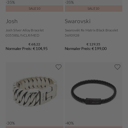
-35%
-35%
SALE10
SALE10
Josh
Swarovski
Josh Silver Alloy Bracelet
Swarovski Re Matrix Black Bracelet
03558SL/NCLR/MED
5693928
€ 68,22
€ 129,35
Normaler Preis: € 104,95
Normaler Preis: € 199,00
-30%
-40%