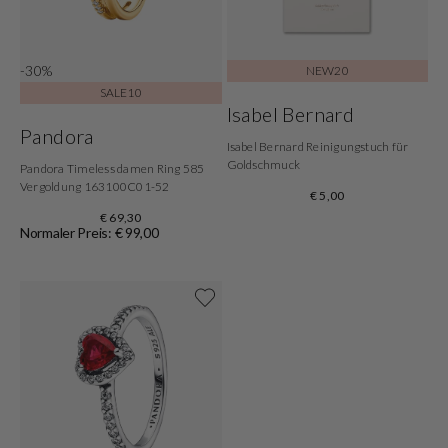
-30%
NEW20
SALE10
Isabel Bernard
Pandora
Isabel Bernard Reinigungstuch für
Goldschmuck
Pandora Timeless damen Ring 585
Vergoldung 163100C01-52
€ 5,00
€ 69,30
Normaler Preis: € 99,00
Shoppe jetzt