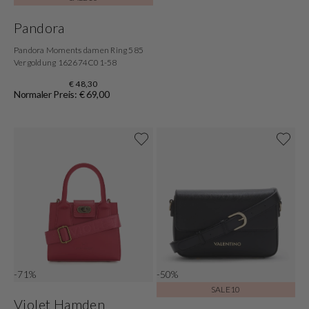
Pandora
Pandora Moments damen Ring 585
Vergoldung 162674C01-58
€ 48,30
Normaler Preis: € 69,00
-71%
-50%
SALE10
Violet Hamden