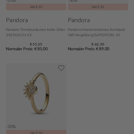
-35%
-30%
SALE10
SALE10
Pandora
Pandora
Pandora Timeless damen Kette Silber
Pandora Moments damen Armband
392542C01-45
585 Vergoldung 569539C00-19
€ 55,25
€ 62,30
Normaler Preis: € 85,00
Normaler Preis: € 89,00
Shoppe jetzt
-30%
SALE10