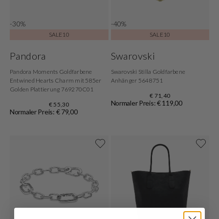
-30%
-40%
SALE10
SALE10
Pandora
Swarovski
Pandora Moments Goldfarbene
Swarovski Stilla Goldfarbene
Entwined Hearts Charm mit 585er
Anhänger 5648751
Golden Plattierung 769270C01
€ 71,40
Normaler Preis: € 119,00
€ 55,30
Normaler Preis: € 79,00