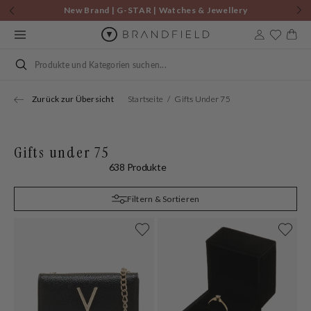
Zum
New Brand | G-STAR | Watches & Jewellery
Inhalt
springen
9to5 Edit | Gratis Tasche ab €75!
Warenkor
Suchen
Zurück zur Übersicht
Startseite
Gifts Under 75
Gifts under 75
638 Produkte
Filtern & Sortieren