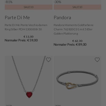
-81%
-30%
SALE10
SALE10
Parte Di Me
Pandora
Parte Di Me Ponte Vecchio damen
Pandora Moments Goldfarbene
Ring Silber PDM1300008-50
Charm 762820C01 mit 585er
Golden Plattierung
€ 11,00
Normaler Preis: € 59,00
€ 62,30
Normaler Preis: € 89,00