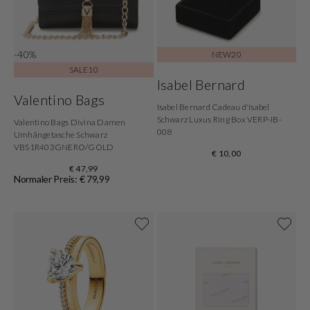
-40%
NEW20
SALE10
Isabel Bernard
Valentino Bags
Isabel Bernard Cadeau d'Isabel
Schwarz Luxus Ring Box VERP-IB-
Valentino Bags Divina Damen
008
Umhängetasche Schwarz
VBS1R403GNERO/GOLD
€ 10,00
€ 47,99
Normaler Preis: € 79,99