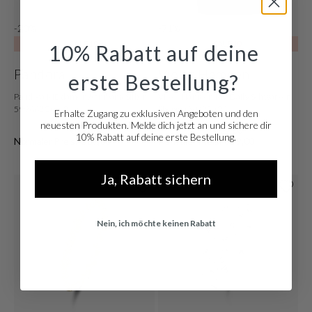
-20%
-71%
SALE10
SALE10
10% Rabatt auf deine
Pandora
Violet Hamden
erste Bestellung?
Pandora ME damen Armband Silber
Violet Hamden My Daily Schwarzer
599662C00-2
Shopper VH25023
Erhalte Zugang zu exklusiven Angeboten und den
neuesten Produkten. Melde dich jetzt an und sichere dir
€ 55,20
€ 29,00
10% Rabatt auf deine erste Bestellung.
Normaler Preis: € 69,00
Normaler Preis: € 99,00
Ja, Rabatt sichern
Nein, ich möchte keinen Rabatt