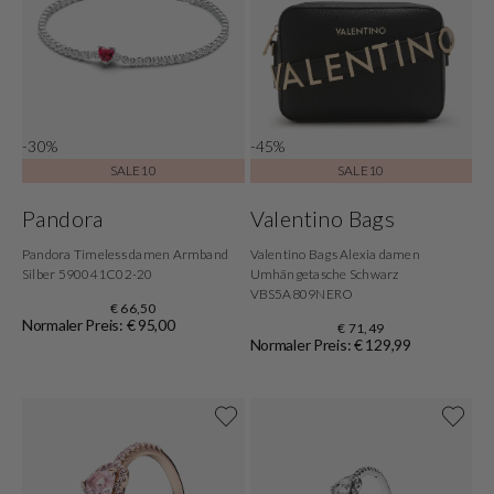
-30%
-45%
SALE10
SALE10
Pandora
Valentino Bags
Pandora Timeless damen Armband
Valentino Bags Alexia damen
Silber 590041C02-20
Umhängetasche Schwarz
VBS5A809NERO
€ 66,50
Normaler Preis: € 95,00
€ 71,49
Normaler Preis: € 129,99