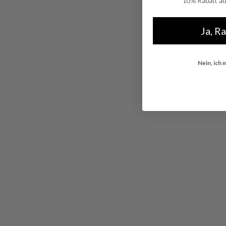
10% Rabatt auf
Ja, R
Seiko
Nein, ich
Seiko Chrono
SSB413P1