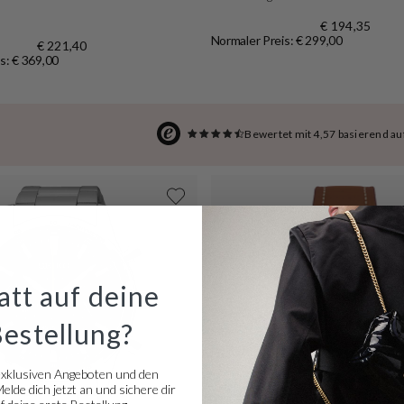
€ 194,35
Normaler Preis: € 299,00
€ 221,40
s: € 369,00
Bewertet mit 4,57 basierend a
tt auf deine
Bestellung?
exklusiven Angeboten und den
lde dich jetzt an und sichere dir