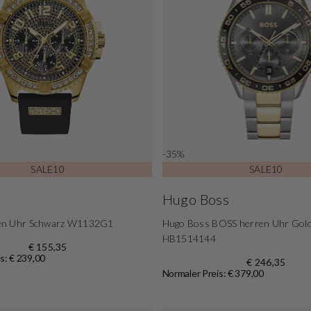
-35%
SALE10
SALE10
Hugo Boss
en Uhr Schwarz W1132G1
Hugo Boss BOSS herren Uhr Gold
HB1514144
€ 155,35
s: € 239,00
€ 246,35
Normaler Preis: € 379,00