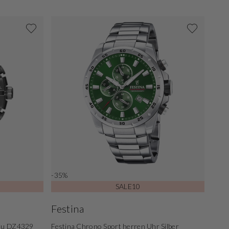
-35%
SALE10
Festina
rau DZ4329
Festina Chrono Sport herren Uhr Silber