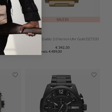
-30%
SALE10
Diesel
un
Diesel Mr. Daddy 2.0 herren Uhr Gold DZ7333
€ 342,30
Normaler Preis: € 489,00