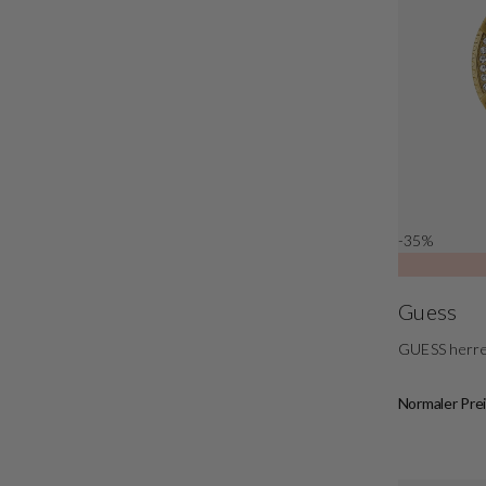
-35%
Guess
GUESS herr
Normaler Prei