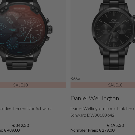
-30%
SALE10
SALE10
Daniel Wellington
Daddies herren Uhr Schwarz
Daniel Wellington Iconic Link her
Schwarz DW00100642
€ 342,30
€ 195,30
s: € 489,00
Normaler Preis: € 279,00