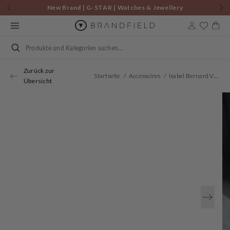
Zum
New Brand | G-STAR | Watches & Jewellery
Inhalt
springen
Warenkor
Suchen
Zurück zur
Startseite
Accessoires
Isabel Bernard Vendôme Blandine Cognacfarbene Spazzolato-Leder Loafer IB51015-636-35
Übersicht
Öffnen
Sie
Medien
1