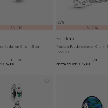
-20%
SALE10
SALE10
Pandora
ents damen Charm Silber
Pandora Passions damen Charm S
799546C01
€ 55,20
€ 55,20
s: € 69,00
Normaler Preis: € 69,00