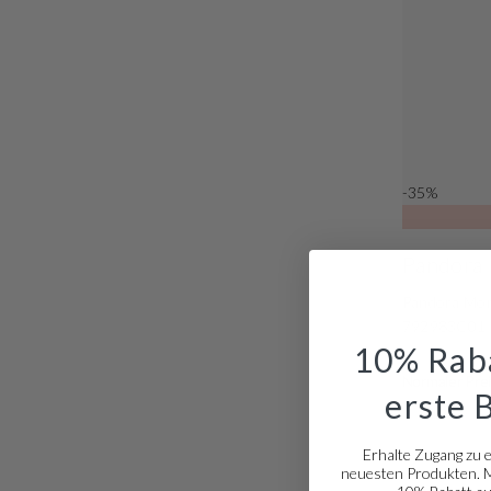
-35%
Pandora
Pandora Mom
792983C01
10% Raba
Normaler Prei
erste 
Erhalte Zugang zu 
neuesten Produkten. Me