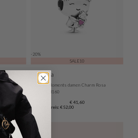
-20%
SALE10
Pandora
lver Charm
Pandora Moments damen Charm Rosa
798016EN160
€ 41,60
Normaler Preis: € 52,00
uf über 1.700 Bewertungen