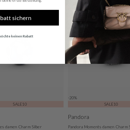
 deine erste Bestellung.
abatt sichern
 möchte keinen Rabatt
-20%
SALE10
SALE10
Pandora
ces damen Charm Silber
Pandora Moments damen Charm S