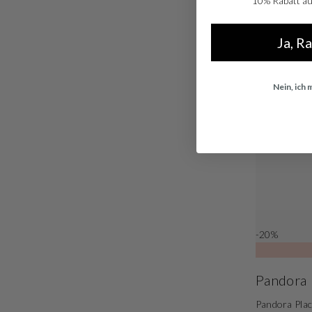
10% Rabatt auf
Ja, R
Nein, ich
-20%
Pandora
Pandora Pla