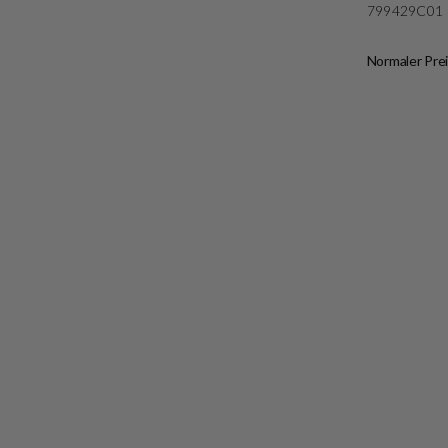
799429C01
Normaler Prei