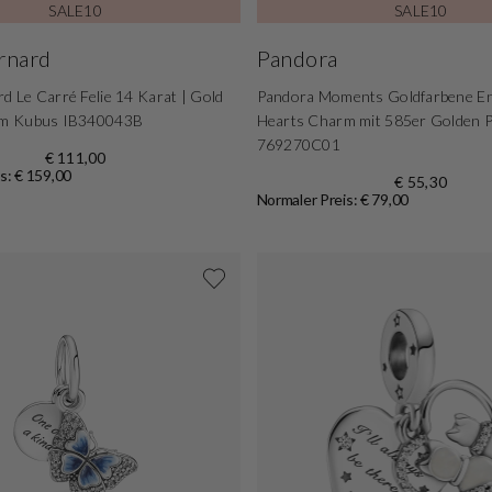
SALE10
SALE10
ernard
Pandora
rd Le Carré Felie 14 Karat | Gold
Pandora Moments Goldfarbene E
arm Kubus IB340043B
Hearts Charm mit 585er Golden P
769270C01
€ 111,00
s: € 159,00
€ 55,30
Normaler Preis: € 79,00