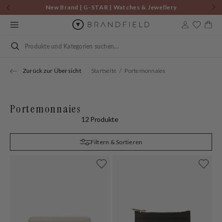
Zum
New Brand | G-STAR | Watches & Jewellery
Inhalt
springen
Warenkor
Suchen
Zurück zur Übersicht
Startseite
Portemonnaies
Portemonnaies
12 Produkte
Filtern & Sortieren