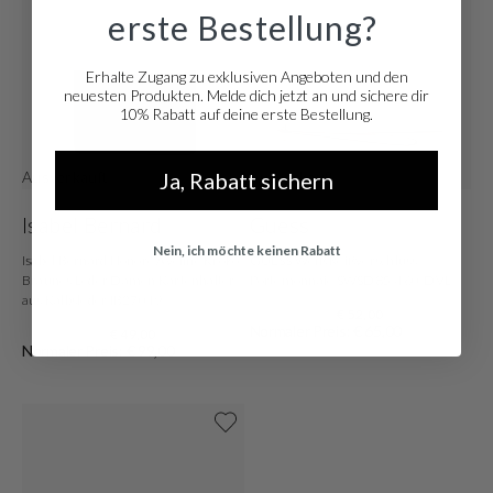
erste Bestellung?
Erhalte Zugang zu exklusiven Angeboten und den
neuesten Produkten. Melde dich jetzt an und sichere dir
10% Rabatt auf deine erste Bestellung.
Ja, Rabatt sichern
Ausverkauft
Ausverkauft
Isabel Bernard
Guess
Nein, ich möchte keinen Rabatt
Isabel Bernard Honoré Aveline Kroko
GUESS Weiß Reißverschluss-
Braunes Leder Damen Kartenhalter
Portemonnaie SWSD85-460-DVL
aus Kalbsleder IB27019
€ 52,00
Normaler Preis: € 65,00
€ 49,00
Normaler Preis: € 99,00