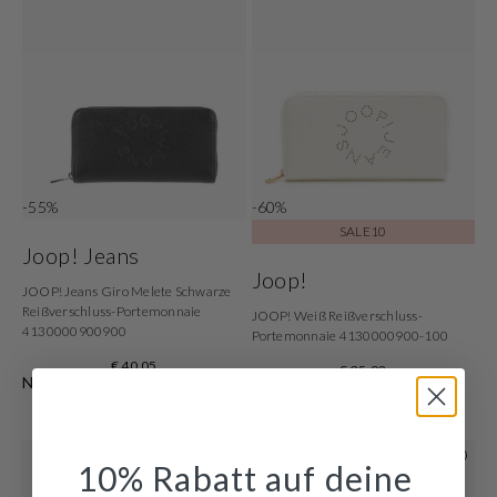
-55%
-60%
SALE10
Joop! Jeans
Joop!
JOOP! Jeans Giro Melete Schwarze
Reißverschluss-Portemonnaie
JOOP! Weiß Reißverschluss-
4130000900900
Portemonnaie 4130000900-100
€ 40,05
€ 35,98
Normaler Preis: € 89,00
Normaler Preis: € 89,95
10% Rabatt auf deine