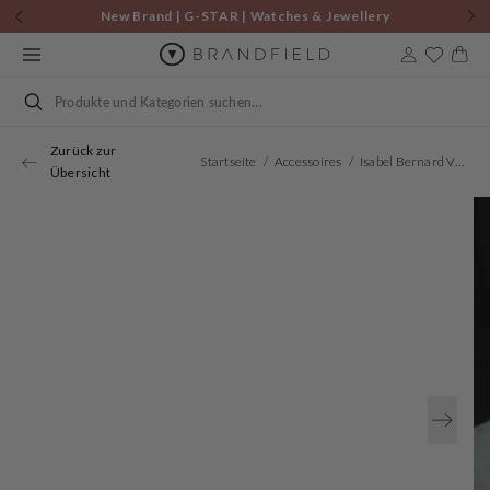
Zum
New Brand | G-STAR | Watches & Jewellery
Inhalt
springen
Warenkor
Suchen
Zurück zur
Startseite
Accessoires
Isabel Bernard Vendôme Blandine Cremefarbene Spazzolato-Leder Loafer IB51015-638-39
Übersicht
Öffnen
Sie
Medien
1