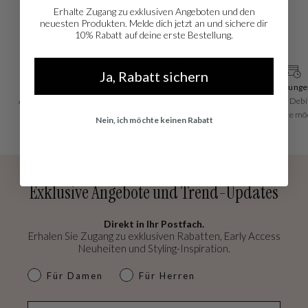
einen Absatz von 2 cm. Die isabel bernard Schuhe haben eine ideale
Erhalte Zugang zu exklusiven Angeboten und den
Passform und bieten optimalen Tragekomfort. An einem isabel bernard
neuesten Produkten. Melde dich jetzt an und sichere dir
loafers Schuh haben Sie jahreland Freude!
10% Rabatt auf deine erste Bestellung.
Ja, Rabatt sichern
Kostenloser Versand
Einfache Rücksendung
Zahlungen
An DHL ServicePoints ab
30 Tage Rückgaberecht
Kredit oder Debit, z
€50
Sie, wie Sie möcht
Nein, ich möchte keinen Rabatt
Exklusive Angebote und Trend-Updates
Direkt in Ihr Postfach.
Erhalen Sie Zugang zu exklusiven Rabatten, Early Access
Neuheiten und Styling-Inspiration.
dames & heren
Für Damen
Für Herren
E-mail