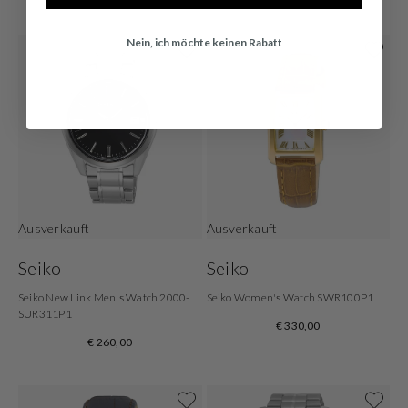
Nein, ich möchte keinen Rabatt
Ausverkauft
Ausverkauft
Seiko
Seiko
Seiko New Link Men's Watch 2000-
Seiko Women's Watch SWR100P1
SUR311P1
€ 330,00
€ 260,00