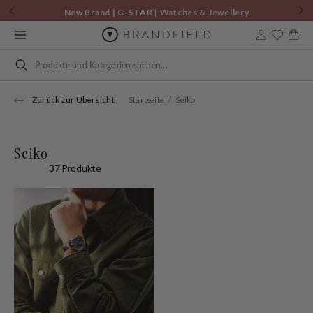
Zum
New Brand | G-STAR | Watches & Jewellery
Inhalt
springen
Warenkor
Suchen
Zurück zur Übersicht
Startseite
Seiko
Seiko
37 Produkte