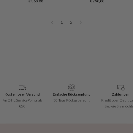
€ 360,00
€ 290,00
1
2
Kostenloser Versand
Einfache Rücksendung
Zahlungen
An DHL ServicePoints ab
30 Tage Rückgaberecht
Kredit oder Debit, z
€50
Sie, wie Sie möcht