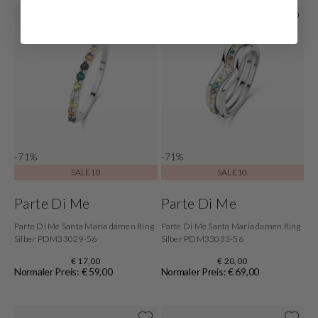
-71%
-71%
SALE10
SALE10
Parte Di Me
Parte Di Me
Parte Di Me Santa Maria damen Ring
Parte Di Me Santa Maria damen Ring
Silber PDM33029-56
Silber PDM33033-56
€ 17,00
€ 20,00
Normaler Preis: € 59,00
Normaler Preis: € 69,00