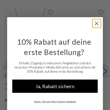
10% Rabatt auf deine
erste Bestellung?
-20%
-20%
Erhalte Zugang zu exklusiven Angeboten und den
SALE10
SALE10
neuesten Produkten. Melde dich jetzt an und sichere dir
10% Rabatt auf deine erste Bestellung.
Pandora
Pandora
Pandora Moments damen Kette
Pandora Moments damen Charm
Ja, Rabatt sichern
Silber 398821C01-50
Silber 790757C01
€ 55,20
€ 55,20
Normaler Preis: € 69,00
Normaler Preis: € 69,00
Nein, ich möchte keinen Rabatt