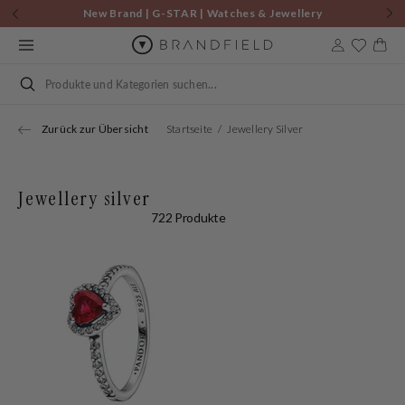
Zum
New Brand | G-STAR | Watches & Jewellery
Inhalt
9to5 Edit | Gratis Tasche ab €75!
springen
Warenkor
Suchen
Zurück zur Übersicht
Startseite
Jewellery Silver
Jewellery silver
722 Produkte