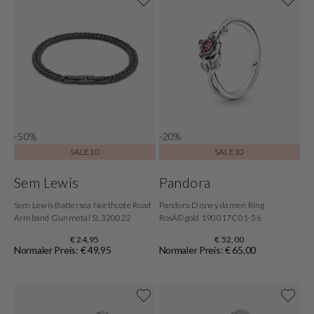
-50%
-20%
SALE10
SALE10
Sem Lewis
Pandora
Sem Lewis Battersea Northcote Road
Pandora Disney damen Ring
Armband Gunmetal SL320022
RosÃ©gold 190017C01-56
€ 24,95
€ 52,00
Normaler Preis: € 49,95
Normaler Preis: € 65,00