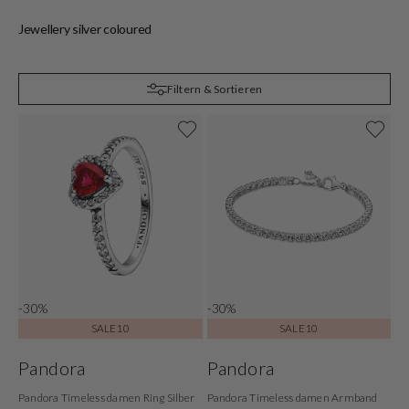
Jewellery silver coloured
S
Filtern & Sortieren
-30%
-30%
SALE10
SALE10
Pandora
Pandora
Pandora Timeless damen Ring Silber
Pandora Timeless damen Armband