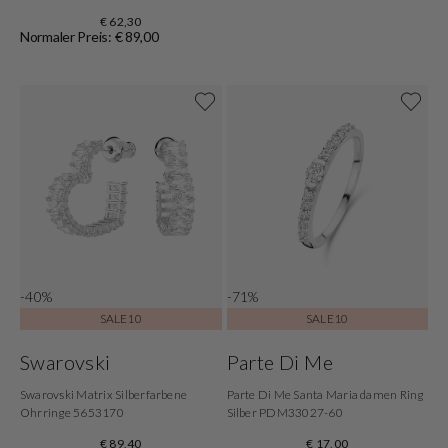
€ 62,30
Normaler Preis: € 89,00
-40%
-71%
SALE10
SALE10
Swarovski
Parte Di Me
Swarovski Matrix Silberfarbene
Parte Di Me Santa Maria damen Ring
Ohrringe 5653170
Silber PDM33027-60
€ 89,40
€ 17,00