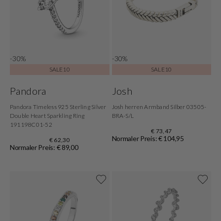
-30%
-30%
SALE10
SALE10
Pandora
Josh
Pandora Timeless 925 Sterling Silver
Josh herren Armband Silber 03505-
Double Heart Sparkling Ring
BRA-S/L
191198C01-52
€ 73,47
Normaler Preis: € 104,95
€ 62,30
Normaler Preis: € 89,00