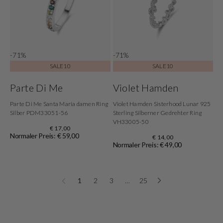
-71%
-71%
SALE10
SALE10
Parte Di Me
Violet Hamden
Parte Di Me Santa Maria damen Ring
Violet Hamden Sisterhood Lunar 925
Silber PDM33051-56
Sterling Silberner Gedrehter Ring
VH33005-50
€ 17,00
Normaler Preis: € 59,00
€ 14,00
Normaler Preis: € 49,00
1
2
3
…
25