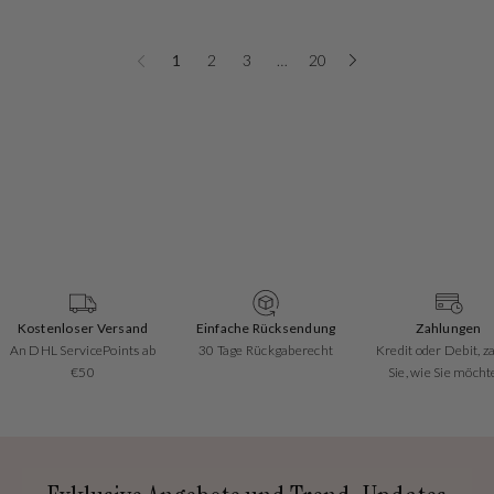
1
2
3
…
20
Kostenloser Versand
Einfache Rücksendung
Zahlungen
An DHL ServicePoints ab
30 Tage Rückgaberecht
Kredit oder Debit, z
€50
Sie, wie Sie möcht