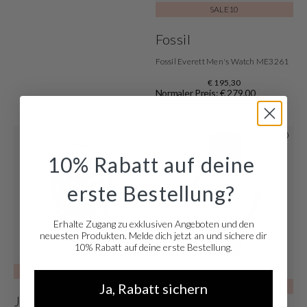
SALE10
Fossil
Fossil Everett Men's Watch ME3261
€ 195,30
Normaler Preis: € 279,00
10% Rabatt auf deine
erste Bestellung?
Erhalte Zugang zu exklusiven Angeboten und den
neuesten Produkten. Melde dich jetzt an und sichere dir
10% Rabatt auf deine erste Bestellung.
-35%
NEW20
Ja, Rabatt sichern
SALE10
Jacques du Manoir