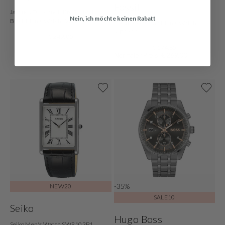
Fossil
Jacques Du Manoir Pro Scuba 43
Nein, ich möchte keinen Rabatt
Black Men's Watch JWG02801
Fossil Townsman Men's Watch
ME3266
€ 249,00
€ 174,85
Normaler Preis: € 269,00
-35%
NEW20
SALE10
Seiko
Hugo Boss
Seiko Men's Watch SWR103P1