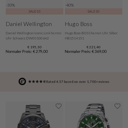
-30%
-40%
SALE10
SALE10
Daniel Wellington
Hugo Boss
Daniel Wellington Iconic Link herren
Hugo Boss BOSS herren Uhr Silber
Uhr Schwarz DW00100642
HB1514151
€ 195,30
€ 221,40
Normaler Preis: € 279,00
Normaler Preis: € 369,00
Rated 4.57 based on over 1,700 reviews