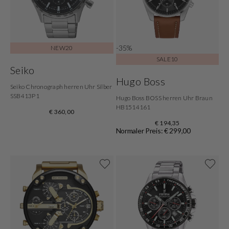
-35%
NEW20
SALE10
Seiko
Hugo Boss
Seiko Chronograph herren Uhr Silber
SSB413P1
Hugo Boss BOSS herren Uhr Braun
HB1514161
€ 360,00
€ 194,35
Normaler Preis: € 299,00