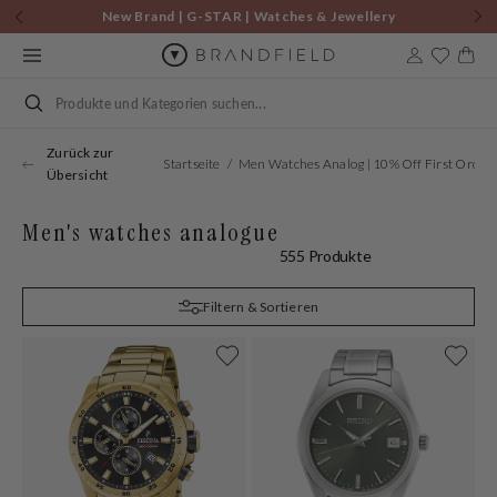
Zum
New Brand | G-STAR | Watches & Jewellery
Inhalt
springen
Warenkor
Suchen
Zurück zur
Startseite
Men Watches Analog | 10% Off First Order |
Übersicht
Men's watches analogue
555 Produkte
Filtern & Sortieren