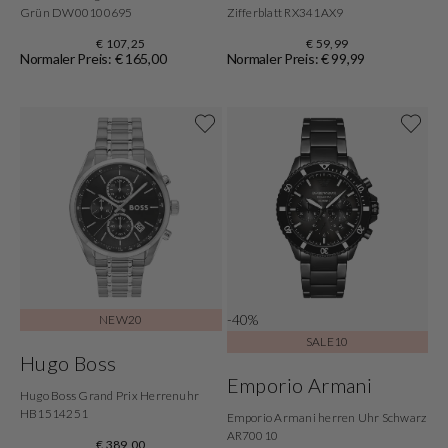
Grün DW00100695
Zifferblatt RX341AX9
€ 107,25
€ 59,99
Normaler Preis: € 165,00
Normaler Preis: € 99,99
-40%
NEW20
SALE10
Hugo Boss
Emporio Armani
Hugo Boss Grand Prix Herrenuhr
HB1514251
Emporio Armani herren Uhr Schwarz
AR70010
€ 389,00