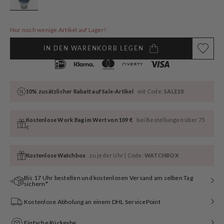
Nur noch wenige Artikel auf Lager!
IN DEN WARENKORB LEGEN
10% zusätzlicher Rabatt auf Sale-Artikel
mit Code:
SALE10
Kostenlose Work Bag im Wert von 109 €
bei Bestellungen über 75
€
Kostenlose Watchbox
zu jeder Uhr | Code:
WATCHBOX
Bis 17 Uhr bestellen und kostenlosen Versand am selben Tag
sichern*
Kostenlose Abholung an einem DHL ServicePoint
Einfache Rückgabe