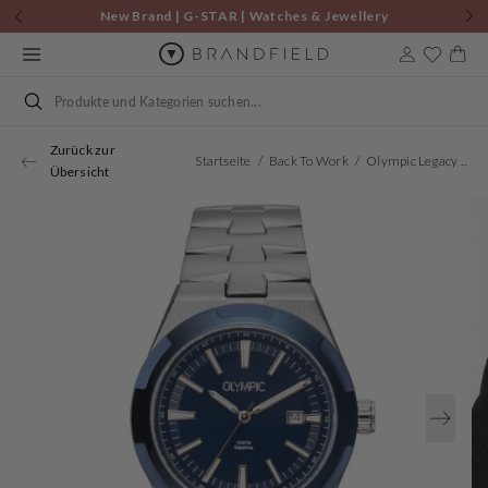
Zum
New Brand | G-STAR | Watches & Jewellery
Inhalt
springen
Warenkor
Suchen
Zurück zur
Startseite
Back To Work
Olympic Legacy Silberne Und Blaue Herrenuhr OL75HSS005
Übersicht
Öffnen
Sie
Medien
1