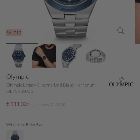
in
der
Galerieansicht
SALE10
Olympic
Olympic Legacy Silberne Und Blaue Herrenuhr
OL75HSS005
Verkaufspreis
Normaler
€ 111,30
Originalpreis: € 159,00
Preis
Wähle deine Farbe: Blau