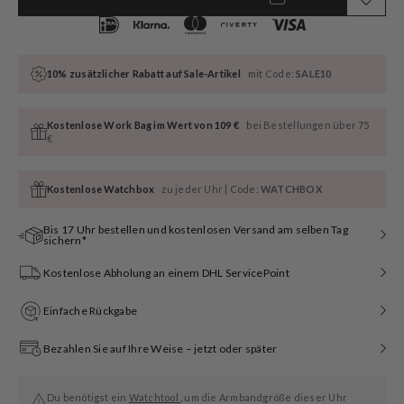
10% zusätzlicher Rabatt auf Sale-Artikel
mit Code:
SALE10
Kostenlose Work Bag im Wert von 109 €
bei Bestellungen über 75
€
Kostenlose Watchbox
zu jeder Uhr | Code:
WATCHBOX
Bis 17 Uhr bestellen und kostenlosen Versand am selben Tag
sichern*
Kostenlose Abholung an einem DHL ServicePoint
Einfache Rückgabe
Bezahlen Sie auf Ihre Weise – jetzt oder später
Du benötigst ein
Watchtool
, um die Armbandgröße dieser Uhr