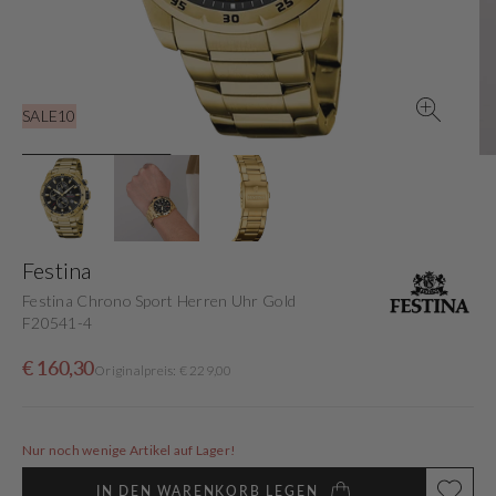
in
der
Galerieansicht
SALE10
Festina
Festina Chrono Sport Herren Uhr Gold
F20541-4
Verkaufspreis
Normaler
€ 160,30
Originalpreis: € 229,00
Preis
Nur noch wenige Artikel auf Lager!
IN DEN WARENKORB LEGEN