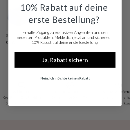
edelstahl. Mit dieser edlen Uhr gehen Sie immer mit der Zeit!
10% Rabatt auf deine
erste Bestellung?
Erhalte Zugang zu exklusiven Angeboten und den
Brandfield Watchtool Zum Einstellen Der Armbandlänge
Luxe Silberfarbene Watchtool
neuesten Produkten. Melde dich jetzt an und sichere dir
10% Rabatt auf deine erste Bestellung.
€ 2,95
€ 19,96
Ja, Rabatt sichern
Nein, ich möchte keinen Rabatt
Tolle Bewertungen
Schnelle Lieferung
Kostenloser Ver
Basierend auf über 1700
Lieferung innerhalb
An DHL ServicePoin
Bewertungen
weniger Werktage
€50