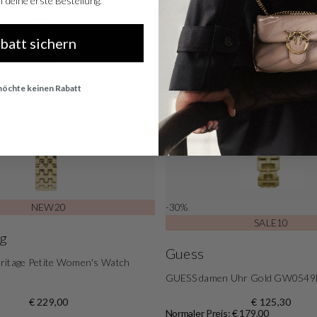
 deine erste Bestellung.
abatt sichern
 möchte keinen Rabatt
NEW20
-30%
SALE10
g
Guess
ritage Petite Women's Watch
GUESS damen Uhr Gold GW0549
€ 229,00
€ 125,30
Normaler Preis: € 179,00