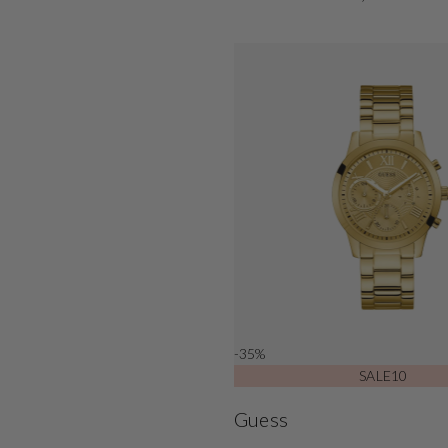
Shop now
-35%
SALE10
Guess