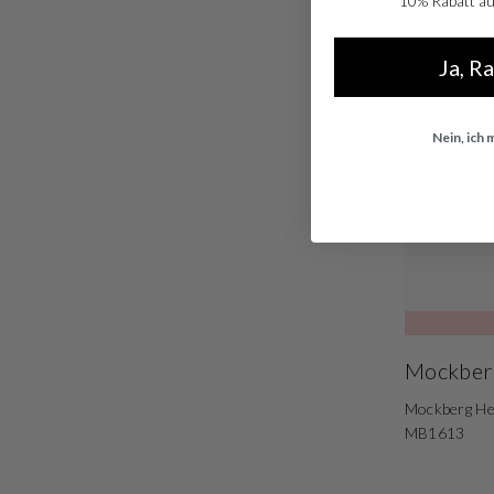
10% Rabatt auf
Ja, R
Nein, ich
Mockber
Mockberg He
MB1613