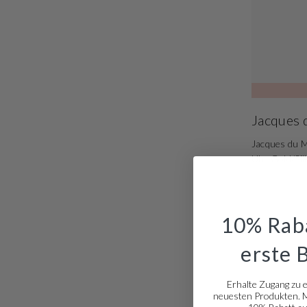
Jacques 
Jacques du M
Uhr Gold/Si
10% Raba
erste 
Erhalte Zugang zu 
neuesten Produkten. Me