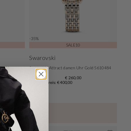
-35%
SALE10
Swarovski
égold
Swarovski Attract damen Uhr Gold 5610484
€ 260,00
Normaler Preis: € 400,00
uf über 1.700 Bewertungen