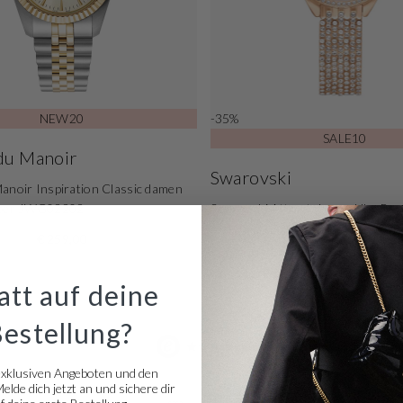
NEW20
-35%
SALE10
du Manoir
Swarovski
anoir Inspiration Classic damen
lber JWG02202
Swarovski Attract damen Uhr Ros
5644053
€ 259,00
€ 279,50
Normaler Preis: € 430,00
tt auf deine
Bestellung?
Bewertet mit 4,57 basierend a
exklusiven Angeboten und den
lde dich jetzt an und sichere dir