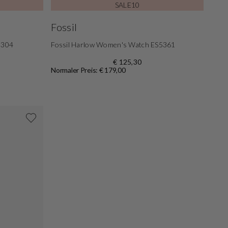
SALE10
Fossil
5304
Fossil Harlow Women's Watch ES5361
€ 125,30
Normaler Preis: € 179,00
Shoppe jetzt