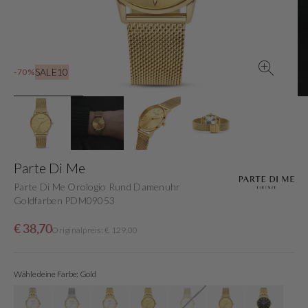
in
der
Galerieansicht
SALE10
-70%
Parte Di Me
Parte Di Me Orologio Rund Damenuhr
Goldfarben PDM09053
Verkaufspreis
Normaler
€ 38,70
Originalpreis: € 129,00
Preis
Wähle deine Farbe: Gold