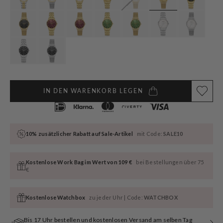
IN DEN WARENKORB LEGEN
10% zusätzlicher Rabatt auf Sale-Artikel
mit Code:
SALE10
Kostenlose Work Bag im Wert von 109 €
bei Bestellungen über 75
€
Kostenlose Watchbox
zu jeder Uhr | Code:
WATCHBOX
Bis 17 Uhr bestellen und kostenlosen Versand am selben Tag