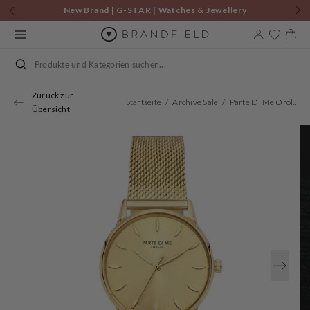
Zum
New Brand | G-STAR | Watches & Jewellery
Inhalt
springen
Warenkor
Suchen
Zurück zur
Startseite
Archive Sale
Parte Di Me Orologio Rund Damenuhr Goldfarben PDM09053
Übersicht
Öffnen
Sie
Medien
1