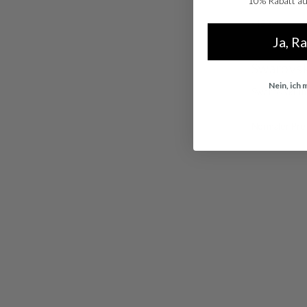
10% Rabatt auf
-45%
Ja, R
Swarovsk
Nein, ich
Swarovski I
Normaler Prei