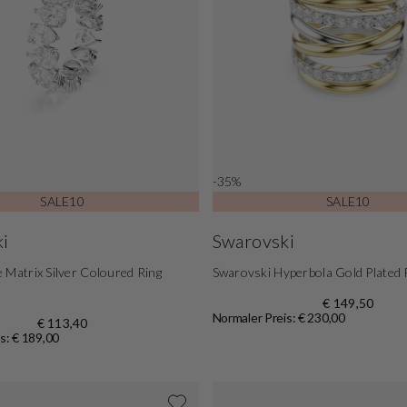
-35%
SALE10
SALE10
i
Swarovski
 Matrix Silver Coloured Ring
Swarovski Hyperbola Gold Plated
€ 149,50
Normaler Preis: € 230,00
€ 113,40
s: € 189,00