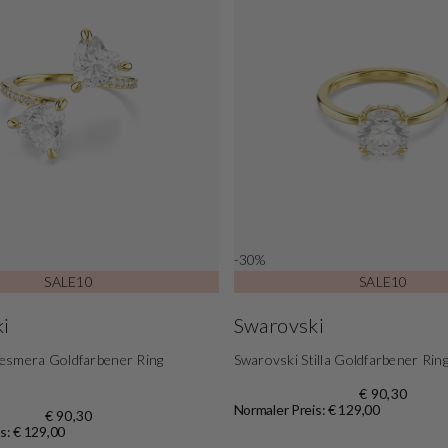
-30%
SALE10
SALE10
i
Swarovski
esmera Goldfarbener Ring
Swarovski Stilla Goldfarbener Ri
€ 90,30
Normaler Preis: € 129,00
€ 90,30
s: € 129,00