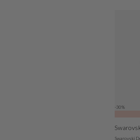
-30%
Swarovsk
Swarovski D