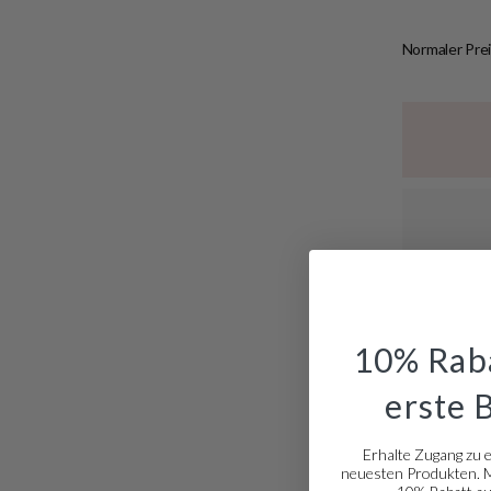
Normaler Prei
10% Raba
erste 
Erhalte Zugang zu 
neuesten Produkten. Me