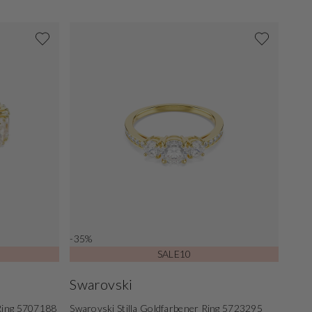
-35%
SALE10
Swarovski
Ring 5707188
Swarovski Stilla Goldfarbener Ring 5723295