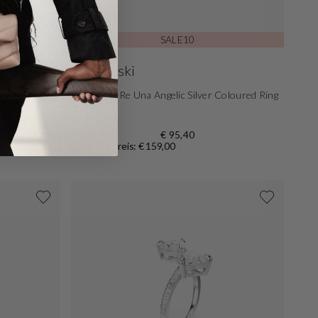
-40%
SALE10
Swarovski
ed Ring
Swarovski Re Una Angelic Silver Coloured Ring
5717927
€ 95,40
Normaler Preis: € 159,00