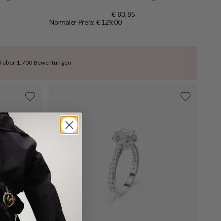
€ 83,85
Normaler Preis: € 129,00
uf über 1.700 Bewertungen