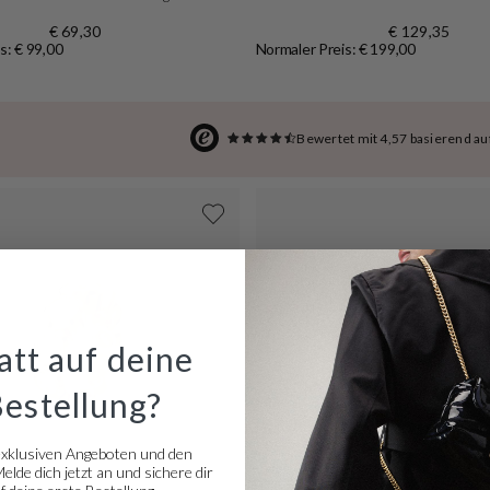
€ 69,30
€ 129,35
s: € 99,00
Normaler Preis: € 199,00
Bewertet mit 4,57 basierend a
tt auf deine
Bestellung?
exklusiven Angeboten und den
lde dich jetzt an und sichere dir