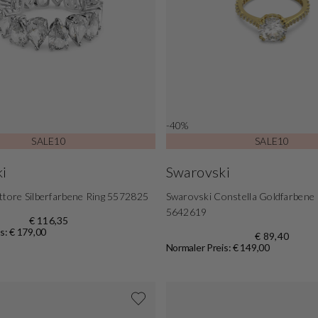
-40%
SALE10
SALE10
i
Swarovski
ttore Silberfarbene Ring 5572825
Swarovski Constella Goldfarbene 
5642619
€ 116,35
s: € 179,00
€ 89,40
Normaler Preis: € 149,00