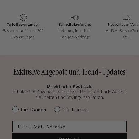
Tolle Bewertungen
Schnelle Lieferung
Kostenloser Vers
Basierend auf über 1700
Lieferung innerhalb
An DHL ServicePoin
Bewertungen
weniger Werktage
€50
Exklusive Angebote und Trend-Updates
Direkt in Ihr Postfach.
Erhalen Sie Zugang zu exklusiven Rabatten, Early Access
Neuheiten und Styling-Inspiration.
dames & heren
Für Damen
Für Herren
E-mail
ANMELDEN