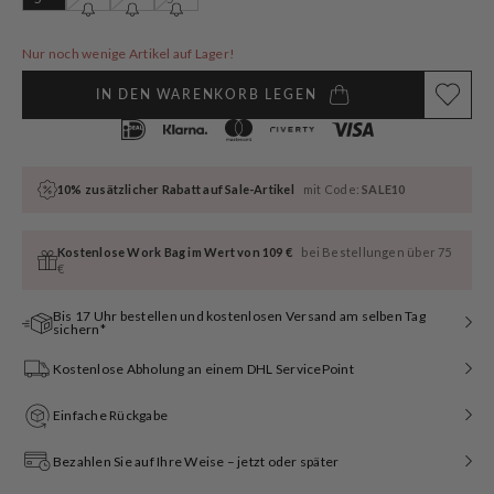
ausverkauft
ausverkauft
ausverkauft
ausverkauft
oder
oder
oder
oder
nicht
nicht
nicht
nicht
Nur noch wenige Artikel auf Lager!
verfügbar
verfügbar
verfügbar
verfügbar
IN DEN WARENKORB LEGEN
10% zusätzlicher Rabatt auf Sale-Artikel
mit Code:
SALE10
Kostenlose Work Bag im Wert von 109 €
bei Bestellungen über 75
€
Bis 17 Uhr bestellen und kostenlosen Versand am selben Tag
sichern*
Kostenlose Abholung an einem DHL ServicePoint
Einfache Rückgabe
Bezahlen Sie auf Ihre Weise – jetzt oder später