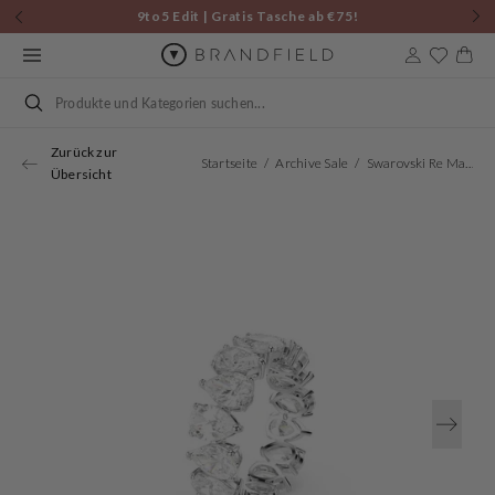
Zum
9to5 Edit | Gratis Tasche ab €75!
Inhalt
springen
Warenkor
Suchen
Zurück zur
Startseite
Archive Sale
Swarovski Re Matrix Silver Coloured Ring 5689472
Übersicht
Öffnen
Sie
Medien
1