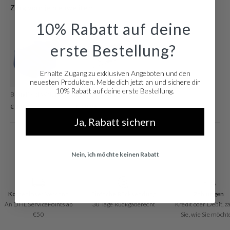
Zorg voor je nieuwe item
aus edelstahl gefertigt und hat einen Durchmesser von 30 mm. Die Farbe
des Armbands ist silber Und hat eine Breite von 14 mm. Das Armband ist aus
10% Rabatt auf deine
edelstahl. Mit dieser edlen Uhr gehen Sie immer mit der Zeit!
erste Bestellung?
Erhalte Zugang zu exklusiven Angeboten und den
neuesten Produkten. Melde dich jetzt an und sichere dir
10% Rabatt auf deine erste Bestellung.
Brandfield Watchtool Zum Einstellen Der Armbandlänge
Luxe Silberfarbene Watchtool
€ 2,95
€ 19,96
Ja, Rabatt sichern
Nein, ich möchte keinen Rabatt
Kostenloser Versand
Einfache Rücksendung
Zahlungen
An DHL ServicePoints ab
30 Tage Rückgaberecht
Kredit oder Debit, z
€50
Sie, wie Sie möcht