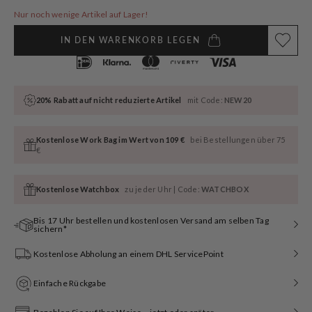
Nur noch wenige Artikel auf Lager!
IN DEN WARENKORB LEGEN
20% Rabatt auf nicht reduzierte Artikel
mit Code:
NEW20
Kostenlose Work Bag im Wert von 109 €
bei Bestellungen über 75
€
Kostenlose Watchbox
zu jeder Uhr | Code:
WATCHBOX
Bis 17 Uhr bestellen und kostenlosen Versand am selben Tag
sichern*
Kostenlose Abholung an einem DHL ServicePoint
Einfache Rückgabe