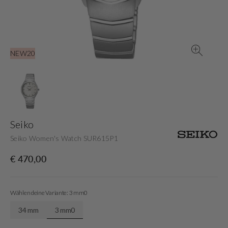
in
der
Galerieansicht
NEW20
Seiko
Seiko Women's Watch SUR615P1
Normaler
€ 470,00
Preis
Wählen deine Variante: 3 mm0
34 mm
3 mm0