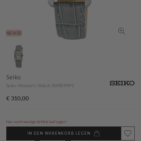
in
der
Galerieansicht
NEW20
Seiko
Seiko Women's Watch SWR099P1
Normaler
€ 310,00
Preis
Nur noch wenige Artikel auf Lager!
IN DEN WARENKORB LEGEN