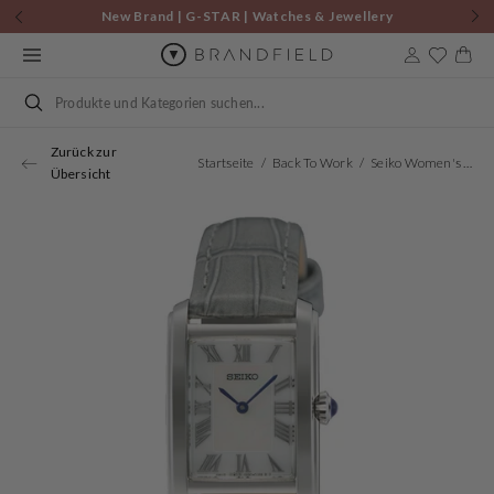
Zum
New Brand | G-STAR | Watches & Jewellery
Inhalt
springen
Warenkor
Suchen
Zurück zur
Startseite
Back To Work
Seiko Women's Watch SWR099P1
Übersicht
Öffnen
Sie
Medien
1