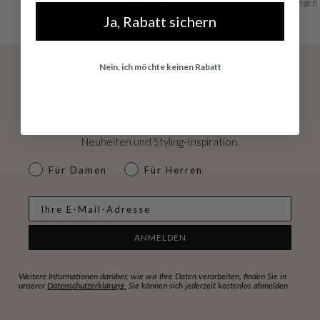
Sie, wie Sie möchten!
Bewertungen
Ja, Rabatt sichern
Nein, ich möchte keinen Rabatt
Exklusive Angebote und Trend-Updates
Direkt in Ihr Postfach.
Erhalen Sie Zugang zu exklusiven Rabatten, Early Access
Neuheiten und Styling-Inspiration.
dames & heren
Für Damen
Für Herren
E-mail
ANMELDEN
Weitere Informationen darüber, wie wir Ihre Daten verarbeiten, finden Sie in
unserer
Datenschutzerklärung.
Sie können sich jederzeit kostenlos abmelden.