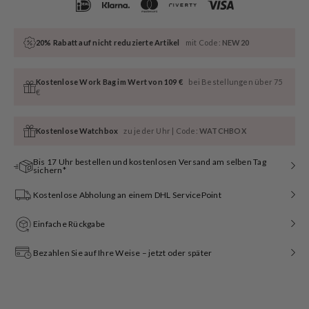
20% Rabatt auf nicht reduzierte Artikel
mit Code:
NEW20
Kostenlose Work Bag im Wert von 109 €
bei Bestellungen über 75
€
Kostenlose Watchbox
zu jeder Uhr | Code:
WATCHBOX
Bis 17 Uhr bestellen und kostenlosen Versand am selben Tag
sichern*
Kostenlose Abholung an einem DHL ServicePoint
Einfache Rückgabe
Bezahlen Sie auf Ihre Weise – jetzt oder später