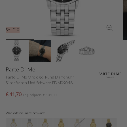
in
der
Galerieansicht
SALE10
Parte Di Me
Parte Di Me Orologio Rund Damenuhr
Silberfarben Und Schwarz PDM09048
Verkaufspreis
Normaler
€ 41,70
Originalpreis: € 139,00
Preis
Wähle deine Farbe: Schwarz