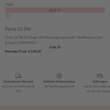
-70%
SALE10
Parte Di Me
Parte Di Me Orologio Rechthoekig DamenUhr Goldfarbene und
Schwarz PDM09001
€ 44,70
Normaler Preis: € 149,00
Kostenloser Versand
Einfache Rücksendung
Zahlungen
An DHL ServicePoints ab
30 Tage Rückgaberecht
Kredit oder Debit, z
€50
Sie, wie Sie möcht