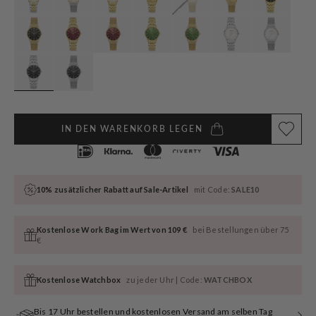
IN DEN WARENKORB LEGEN
10% zusätzlicher Rabatt auf Sale-Artikel
mit Code:
SALE10
Kostenlose Work Bag im Wert von 109 €
bei Bestellungen über 75
€
Kostenlose Watchbox
zu jeder Uhr | Code:
WATCHBOX
Bis 17 Uhr bestellen und kostenlosen Versand am selben Tag