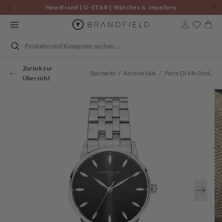
Zum
New Brand | G-STAR | Watches & Jewellery
Inhalt
springen
Warenkor
Suchen
Zurück zur
Startseite
Archive Sale
Parte Di Me Orologio Rund Damenuhr Silberfarben Und Schwarz PDM09048
Übersicht
Öffnen
Sie
Medien
1