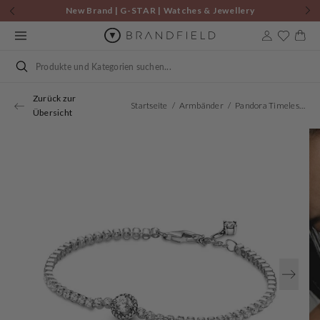
Zum
New Brand | G-STAR | Watches & Jewellery
Inhalt
springen
Warenkor
Suchen
Zurück zur
Startseite
Armbänder
Pandora Timeless Damen Armband Silber 599416C01-16
Übersicht
Öffnen
Sie
Medien
1