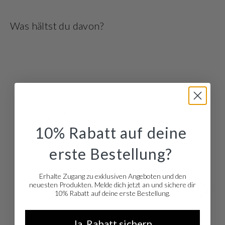
Schmuck passt zu jedem Anlass, von casual über den Tag, bis zu chic am
Abend. Und stehen Sie auf Mix & Match? Die meisten Schmuckstücke sind
Was hältst du davon?
auch als Set erhältlich
10% Rabatt auf deine
erste Bestellung?
Erhalte Zugang zu exklusiven Angeboten und den
neuesten Produkten. Melde dich jetzt an und sichere dir
10% Rabatt auf deine erste Bestellung.
Ja, Rabatt sichern