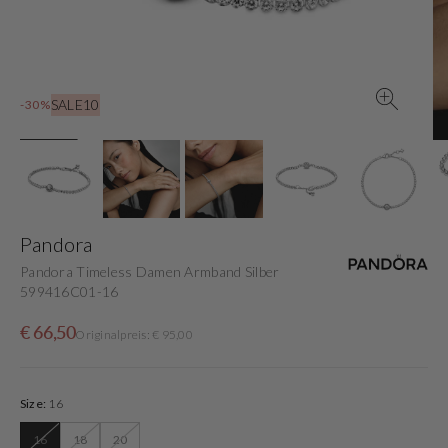
in
der
Galerieansicht
SALE10
-30%
Pandora
Pandora Timeless Damen Armband Silber
599416C01-16
Verkaufspreis
Normaler
€ 66,50
Originalpreis: € 95,00
Preis
Size:
16
16
18
20
Variante
Variante
Variante