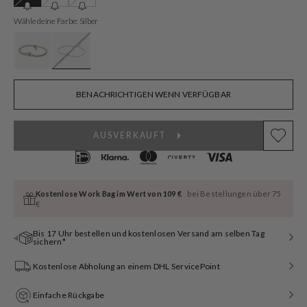
ausverkauft
ausverkauft
ausverkauft
oder
oder
oder
Wähle deine Farbe: Silber
nicht
nicht
nicht
verfügbar
verfügbar
verfügbar
BENACHRICHTIGEN WENN VERFÜGBAR
AUSVERKAUFT
Kostenlose Work Bag im Wert von 109 €
bei Bestellungen über 75
€
Bis 17 Uhr bestellen und kostenlosen Versand am selben Tag
sichern*
Kostenlose Abholung an einem DHL ServicePoint
Einfache Rückgabe