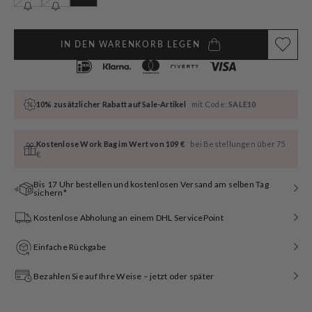
ausverkauft
ausverkauft
ausverkauft
oder
oder
oder
nicht
nicht
nicht
verfügbar
verfügbar
verfügbar
IN DEN WARENKORB LEGEN
10% zusätzlicher Rabatt auf Sale-Artikel
mit Code:
SALE10
Kostenlose Work Bag im Wert von 109 €
bei Bestellungen über 75
€
Bis 17 Uhr bestellen und kostenlosen Versand am selben Tag
sichern*
Kostenlose Abholung an einem DHL ServicePoint
Einfache Rückgabe
Bezahlen Sie auf Ihre Weise – jetzt oder später