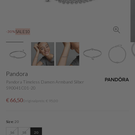
in
der
Galerieansicht
SALE10
-30%
Pandora
Pandora Timeless Damen Armband Silber
590041C01-20
Verkaufspreis
Normaler
€ 66,50
Originalpreis: € 95,00
Preis
Size:
20
16
18
20
Variante
Variante
Variante