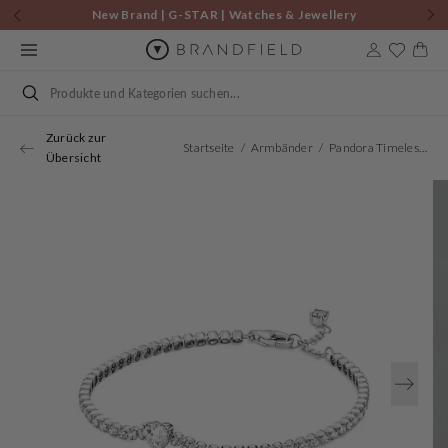
Zum
New Brand | G-STAR | Watches & Jewellery
Inhalt
springen
Warenkor
Suchen
Zurück zur
Startseite
Armbänder
Pandora Timeless Damen Armband Silber 590041C01-20
Übersicht
Öffnen
Sie
Medien
1