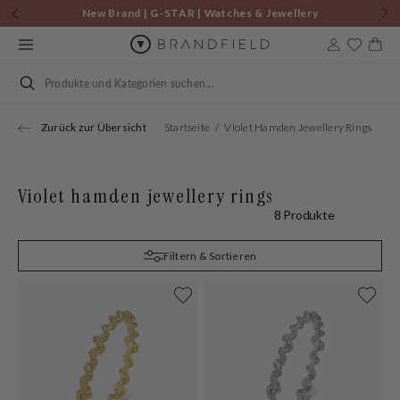
Zum
New Brand | G-STAR | Watches & Jewellery
Inhalt
springen
Warenkor
Suchen
Zurück zur Übersicht
Startseite
Violet Hamden Jewellery Rings
Violet hamden jewellery rings
8 Produkte
Filtern & Sortieren