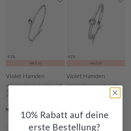
-41%
-41%
SALE10
SALE10
Violet Hamden
Violet Hamden
Violet Hamden Sisterhood Stone 925
Violet Hamden Venus Zilveren Ring
Sterling Zilveren Ring VH33002-50
Met Geboortesteen VH330007APR-
(Maat: 50)
60
€ 23,00
€ 23,00
Normaler Preis: € 39,00
Normaler Preis: € 39,00
10% Rabatt auf deine
erste Bestellung?