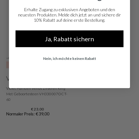
Erhalte Zugang zu exklusiven Angeboten und den
neuesten Produkten. Melde dich jetzt an und sichere dir
10% Rabatt auf deine erste Bestellung.
Ja, Rabatt sichern
-41%
Nein, ich möchte keinen Rabatt
SALE10
Violet Hamden
Violet Hamden Venus Zilveren Ring
Met Geboortesteen VH330007OCT-
60
€ 23,00
Normaler Preis: € 39,00