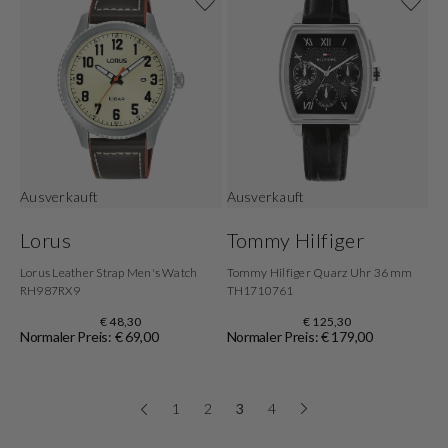
Ausverkauft
Ausverkauft
Lorus
Tommy Hilfiger
Lorus Leather Strap Men's Watch
Tommy Hilfiger Quarz Uhr 36 mm
RH987RX9
TH1710761
€ 48,30
€ 125,30
Normaler Preis: € 69,00
Normaler Preis: € 179,00
1
2
3
4