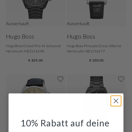
Ausverkauft
Ausverkauft
Hugo Boss
Hugo Boss
Hugo Boss Grand Prix 44 Schwarze
Hugo Boss Principle Dress Silberne
Herrenuhr HB1514298
Herrenuhr HB1514277
€ 439,00
€ 189,00
10% Rabatt auf deine