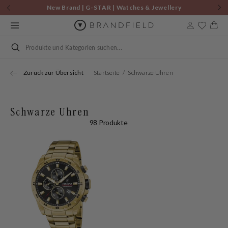
Zum
New Brand | G-STAR | Watches & Jewellery
Inhalt
springen
Warenkor
Suchen
Zurück zur Übersicht
Startseite
Schwarze Uhren
Schwarze Uhren
98 Produkte