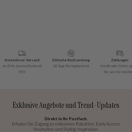
er Versand
Einfache Rücksendung
Zahlungen
icePoints ab
30 Tage Rückgaberecht
Kredit oder Debit, zahlen
Bas
50
Sie, wie Sie möchten!
Exklusive Angebote und Trend-Updates
Direkt in Ihr Postfach.
Erhalen Sie Zugang zu exklusiven Rabatten, Early Access
Neuheiten und Styling-Inspiration.