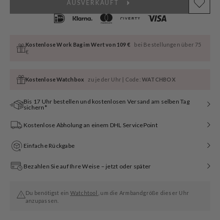
AUSVERKAUFT
Kostenlose Work Bag im Wert von 109 €
bei Bestellungen über 75
€
Kostenlose Watchbox
zu jeder Uhr | Code:
WATCHBOX
Bis 17 Uhr bestellen und kostenlosen Versand am selben Tag
sichern*
Kostenlose Abholung an einem DHL ServicePoint
Einfache Rückgabe
Bezahlen Sie auf Ihre Weise – jetzt oder später
Du benötigst ein
Watchtool
, um die Armbandgröße dieser Uhr
anzupassen.