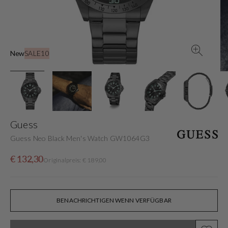
in
der
Galerieansicht
New
SALE10
Guess
Guess Neo Black Men's Watch GW1064G3
Verkaufspreis
Normaler
€ 132,30
Originalpreis: € 189,00
Preis
BENACHRICHTIGEN WENN VERFÜGBAR