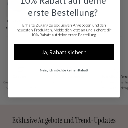
10% Rabatt auf deine
erste Bestellung?
Brandfield Watchtool Zum Einstellen Der Armbandlänge
Luxe Silberfarbene Watchtool
Erhalte Zugang zu exklusiven Angeboten und den
€ 2,95
€ 19,96
neuesten Produkten. Melde dich jetzt an und sichere dir
10% Rabatt auf deine erste Bestellung.
Ja, Rabatt sichern
Nein, ich möchte keinen Rabatt
Zahlungen
Tolle Bewertungen
Schnelle Lieferu
Kredit oder Debit, zahlen
Basierend auf über 1700
Lieferung innerh
Sie, wie Sie möchten!
Bewertungen
weniger Werkta
Exklusive Angebote und Trend-Updates