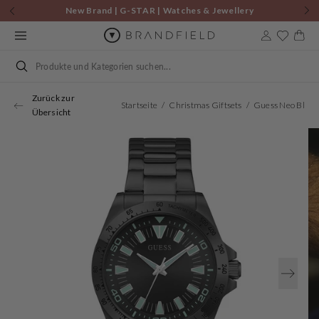
Zum
New Brand | G-STAR | Watches & Jewellery
Inhalt
springen
Warenkor
Suchen
Zurück zur
Startseite
Christmas Giftsets
Übersicht
Öffnen
Sie
Medien
1