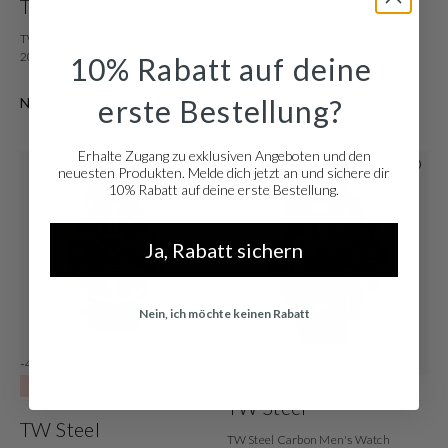
TW Steel
TW Steel
TW Steel Canteen Black Men's Watch
TW Steel Tonneau Chronograph
2002-TW1011
Men's watch TWTO2
10% Rabatt auf deine
€ 289,80
€ 301,90
erste Bestellung?
Normaler Preis: € 479,00
Normaler Preis: € 499,00
Erhalte Zugang zu exklusiven Angeboten und den
neuesten Produkten. Melde dich jetzt an und sichere dir
10% Rabatt auf deine erste Bestellung.
Ja, Rabatt sichern
Nein, ich möchte keinen Rabatt
-45%
Ausverkauft
SALE10
TW Steel
TW Steel
TW Steel Carbon Men's Watch