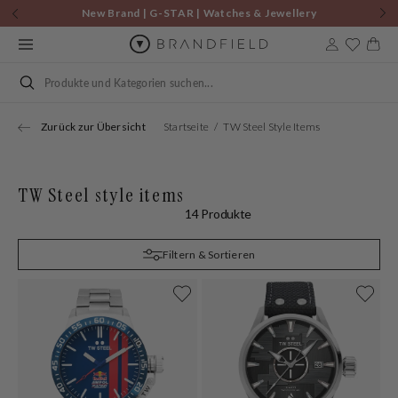
Zum
New Brand | G-STAR | Watches & Jewellery
Inhalt
springen
Warenkor
Suchen
Zurück zur Übersicht
Startseite
TW Steel Style Items
TW Steel style items
14 Produkte
Filtern & Sortieren