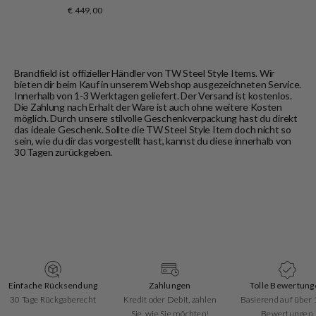
€ 449,00
Brandfield ist offizieller Händler von TW Steel Style Items. Wir
bieten dir beim Kauf in unserem Webshop ausgezeichneten Service.
Innerhalb von 1-3 Werktagen geliefert. Der Versand ist kostenlos.
Die Zahlung nach Erhalt der Ware ist auch ohne weitere Kosten
möglich. Durch unsere stilvolle Geschenkverpackung hast du direkt
das ideale Geschenk. Sollte die TW Steel Style Item doch nicht so
sein, wie du dir das vorgestellt hast, kannst du diese innerhalb von
30 Tagen zurückgeben.
Zahlungen
Tolle Bewertungen
Schnelle Liefe
Kredit oder Debit, zahlen
Basierend auf über 1700
Lieferung inner
Sie, wie Sie möchten!
Bewertungen
weniger Werkt