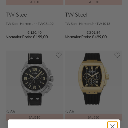
SALE10
SALE10
TW Steel
TW Steel
TW Steel Herrenuhr TWCS102
TW Steel Herrenuhr TW1013
€ 120,40
€ 301,89
Normaler Preis: € 199,00
Normaler Preis: € 499,00
-39%
-39%
SALE10
SALE10