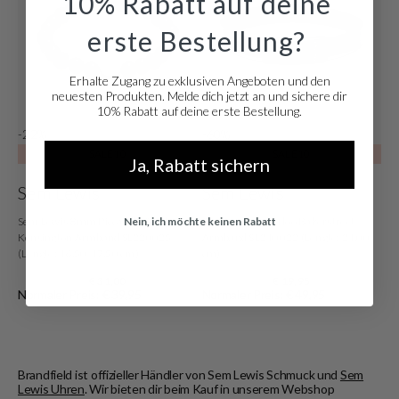
10% Rabatt auf deine
erste Bestellung?
Erhalte Zugang zu exklusiven Angeboten und den
neuesten Produkten. Melde dich jetzt an und sichere dir
10% Rabatt auf deine erste Bestellung.
-22%
-60%
SALE10
SALE10
Ja, Rabatt sichern
Sem Lewis
Sem Lewis
Nein, ich möchte keinen Rabatt
Sem Lewis 8mm Piccadilly South
Sem Lewis Bakerloo Bakerstreet
Kensington Armband SL220025
Armband SL210022 (Lengte: 21.00
(Lengte: 16.50-17.50 cm)
cm)
€ 31,00
€ 19,95
Normaler Preis: € 39,95
Normaler Preis: € 49,95
Brandfield ist offizieller Händler von Sem Lewis Schmuck und
Sem
Lewis Uhren
. Wir bieten dir beim Kauf in unserem Webshop