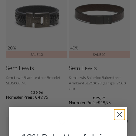
-20%
-40%
SALE10
SALE10
Sem Lewis
Sem Lewis
Sem Lewis Black Leather Bracelet
Sem Lewis Bakerloo Bakerstreet
SL320007-L
Armband SL210023 (Lengte: 21.00
cm)
€ 39,96
Normaler Preis: € 49,95
€ 29,95
Normaler Preis: € 49,95