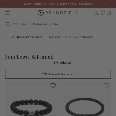
Zum
New Brand | G-STAR | Watches & Jewellery
Inhalt
springen
Warenkor
Suchen
Zurück zur Übersicht
Startseite
Sem Lewis Schmuck
Sem Lewis Schmuck
9 Produkte
Filtern & Sortieren