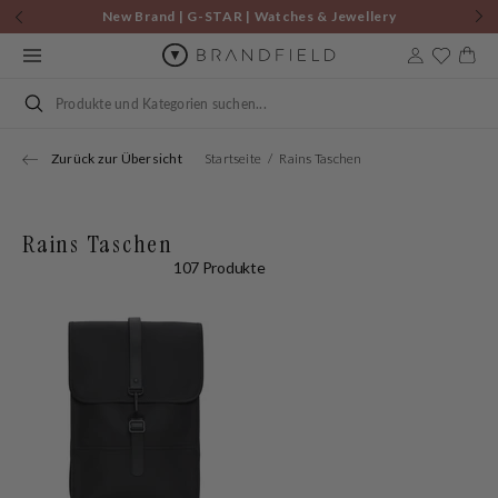
Zum
New Brand | G-STAR | Watches & Jewellery
Inhalt
springen
Warenkor
Suchen
Zurück zur Übersicht
Startseite
Rains Taschen
Rains Taschen
107 Produkte