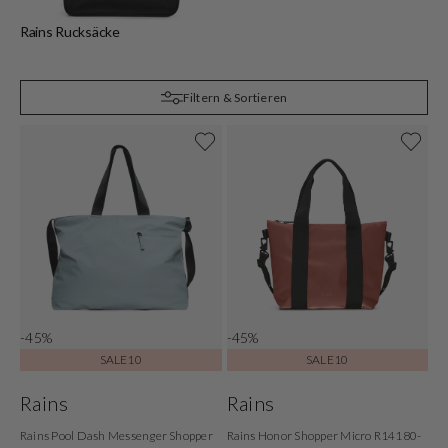
Rains Rucksäcke
R
Filtern & Sortieren
-45%
-45%
SALE10
SALE10
Rains
Rains
Rains Pool Dash Messenger Shopper
Rains Honor Shopper Micro R14180-