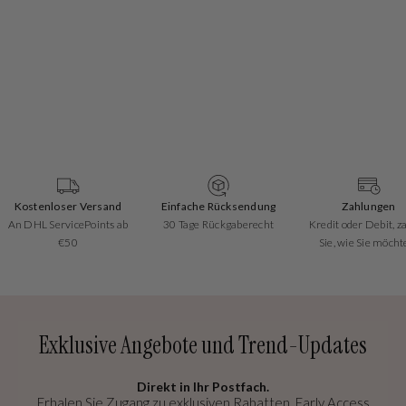
Kostenloser Versand
Einfache Rücksendung
Zahlungen
An DHL ServicePoints ab
30 Tage Rückgaberecht
Kredit oder Debit, z
€50
Sie, wie Sie möcht
Exklusive Angebote und Trend-Updates
Direkt in Ihr Postfach.
Erhalen Sie Zugang zu exklusiven Rabatten, Early Access