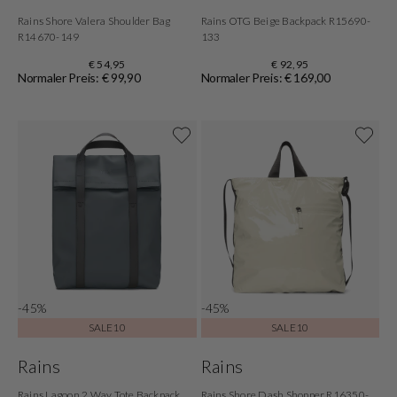
Rains Shore Valera Shoulder Bag
Rains OTG Beige Backpack R15690-
R14670-149
133
€ 54,95
€ 92,95
Normaler Preis: € 99,90
Normaler Preis: € 169,00
-45%
-45%
SALE10
SALE10
Rains
Rains
Rains Lagoon 2 Way Tote Backpack
Rains Shore Dash Shopper R16350-