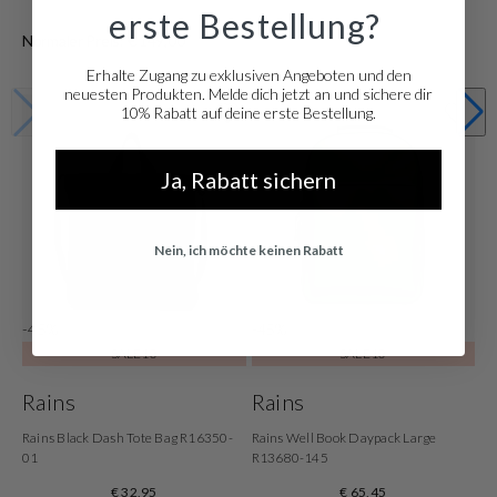
erste Bestellung?
€ 81,95
Normaler Preis: € 149,00
Erhalte Zugang zu exklusiven Angeboten und den
neuesten Produkten. Melde dich jetzt an und sichere dir
10% Rabatt auf deine erste Bestellung.
Ja, Rabatt sichern
Nein, ich möchte keinen Rabatt
-45%
-45%
SALE10
SALE10
Rains
Rains
Rains Black Dash Tote Bag R16350-
Rains Well Book Daypack Large
01
R13680-145
€ 32,95
€ 65,45