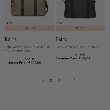
-45%
-45%
SALE10
SALE10
Rains
Rains
Rains Valera Beige Weekender Bag
Rains Green Tote Bag R14150-03
Small R12880-133
€ 43,95
Normaler Preis: € 79,90
€ 65,45
Normaler Preis: € 119,00
1
2
3
4