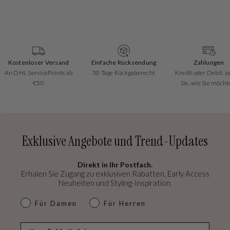
Einfache Rücksendung
Zahlungen
Tolle Bewertun
30 Tage Rückgaberecht
Kredit oder Debit, zahlen
Basierend auf übe
Sie, wie Sie möchten!
Bewertunge
Exklusive Angebote und Trend-Updates
Direkt in Ihr Postfach.
Erhalen Sie Zugang zu exklusiven Rabatten, Early Access
Neuheiten und Styling-Inspiration.
dames & heren
Für Damen
Für Herren
E-mail