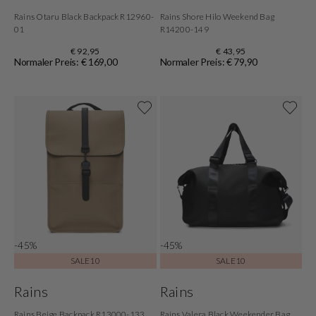
Rains Otaru Black Backpack R12960-
Rains Shore Hilo Weekend Bag
01
R14200-149
€ 92,95
€ 43,95
Normaler Preis: € 169,00
Normaler Preis: € 79,90
-45%
-45%
SALE10
SALE10
Rains
Rains
Rains Beige Backpack R13000-133
Rains Valera Black Weekender Bag