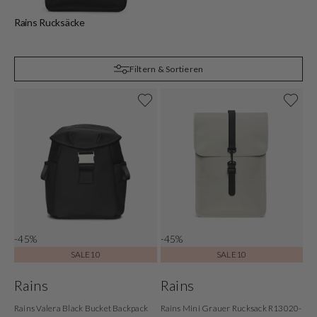
Rains Rucksäcke
R
Filtern & Sortieren
-45%
-45%
SALE10
SALE10
Rains
Rains
Rains Valera Black Bucket Backpack
Rains Mini Grauer Rucksack R13020-