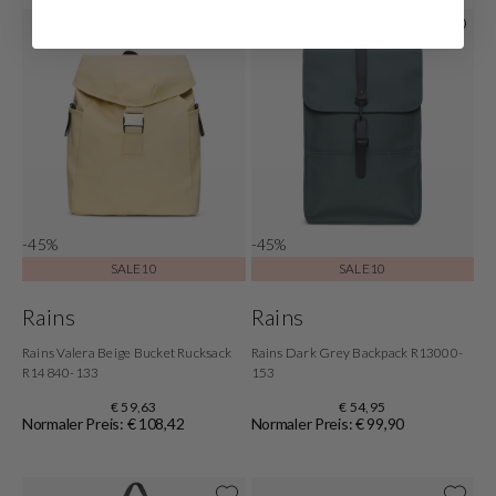
-45%
-45%
SALE10
SALE10
Rains
Rains
Rains Valera Beige Bucket Rucksack
Rains Dark Grey Backpack R13000-
R14840-133
153
€ 59,63
€ 54,95
Normaler Preis: € 108,42
Normaler Preis: € 99,90