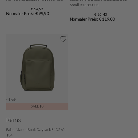
Small R12880-01
€ 54,95
Normaler Preis: € 99,90
€ 65,45
Normaler Preis: € 119,00
Shop now
-45%
SALE10
Rains
Rains Marsh Book Daypack R13260-
134