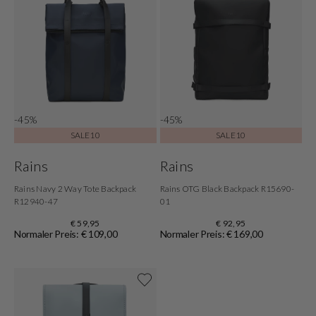
-45%
-45%
SALE10
SALE10
Rains
Rains
Rains Navy 2 Way Tote Backpack
Rains OTG Black Backpack R15690-
R12940-47
01
€ 59,95
€ 92,95
Normaler Preis: € 109,00
Normaler Preis: € 169,00
Shoppe jetzt