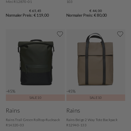
Mini R12870-01
103
€ 65,45
€ 44,00
Normaler Preis: € 119,00
Normaler Preis: € 80,00
-45%
-45%
SALE10
SALE10
Rains
Rains
Rains Trail Green Rolltop-Rucksack
Rains Beige 2 Way Tote Backpack
R14320-03
R12940-133