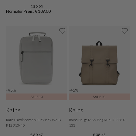
€ 59,95
Normaler Preis: € 109,00
-45%
-45%
SALE10
SALE10
Rains
Rains
Rains Book damen Rucksack Weiß
Rains Beige MSN Bag Mini R13310-
R12310-45
133
€ 60,47
€ 38,45