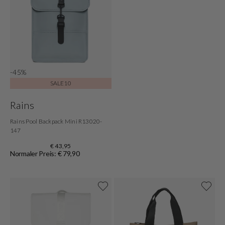
-45%
SALE10
Rains
Rains Pool Backpack Mini R13020-
147
€ 43,95
Normaler Preis: € 79,90