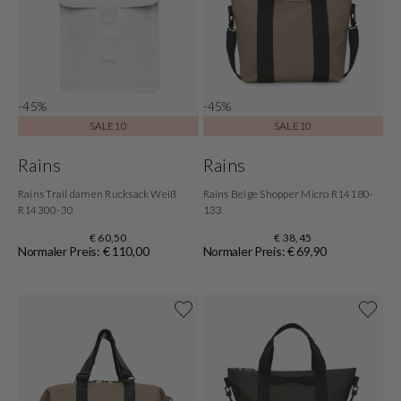
-45%
-45%
SALE10
SALE10
Rains
Rains
Rains Trail damen Rucksack Weiß
Rains Beige Shopper Micro R14180-
R14300-30
133
€ 60,50
€ 38,45
Normaler Preis: € 110,00
Normaler Preis: € 69,90