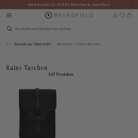
Zum
New Brand | G-STAR | Watches & Jewellery
Inhalt
springen
Warenkor
Suchen
Zurück zur Übersicht
Startseite
Rains Taschen
Rains Taschen
107 Produkte