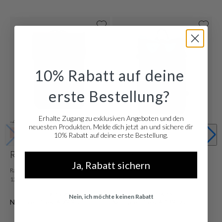
10% Rabatt auf deine
erste Bestellung?
Erhalte Zugang zu exklusiven Angeboten und den
-45%
-45%
neuesten Produkten. Melde dich jetzt an und sichere dir
SALE10
SALE10
10% Rabatt auf deine erste Bestellung.
Rains
Rains
Ja, Rabatt sichern
Rains Depth Backpack Mini R13020-
Rains Dark Grey Rolltop Backpack
129
Large R14590-153
€ 43,95
€ 76,45
Nein, ich möchte keinen Rabatt
Normaler Preis: € 79,90
Normaler Preis: € 139,00