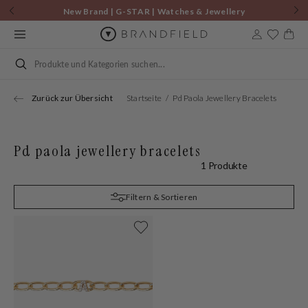
Zum
New Brand | G-STAR | Watches & Jewellery
Inhalt
springen
Warenkor
Suchen
Zurück zur Übersicht
Startseite
Pd Paola Jewellery Bracelets
Pd paola jewellery bracelets
1 Produkte
Filtern & Sortieren