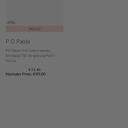
-40%
SALE10
P D Paola
P D Paola Mini Letters damen
Armband 750 Vergoldung PU01-
541-U
€ 53,40
Normaler Preis: € 89,00