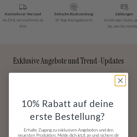
Kostenloser Versand
Einfache Rücksendung
Zahlungen
An DHL ServicePoints ab
30 Tage Rückgaberecht
Kredit oder Debit, z
€50
Sie, wie Sie möcht
Exklusive Angebote und Trend-Updates
Direkt in Ihr Postfach.
Erhalen Sie Zugang zu exklusiven Rabatten, Early Access
Neuheiten und Styling-Inspiration.
dames & heren
Für Damen
Für Herren
10% Rabatt auf deine
E-mail
erste Bestellung?
ANMELDEN
Erhalte Zugang zu exklusiven Angeboten und den
neuesten Produkten. Melde dich jetzt an und sichere dir