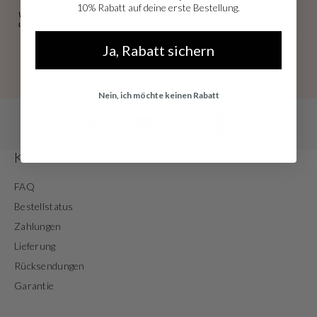
10% Rabatt auf deine erste Bestellung.
Weitere Informationen darüber, wie wir Ihre Daten verarbeiten, finden Sie in
unserer
Datenschutzerklärung.
Sie können sich jederzeit kostenlos abmelden.
Ja, Rabatt sichern
Nein, ich möchte keinen Rabatt
Kundendienst
FAQ
Bestellstatus
Zahlungen
Lieferung
Rücksendungen
Garantie