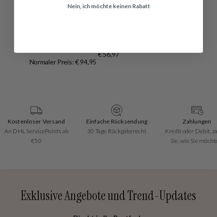
Nein, ich möchte keinen Rabatt
Josh
Josh Schwarz Armband 03503-BRA-VB/L-1
€ 56,97
Normaler Preis: € 94,95
Kostenloser Versand
Einfache Rücksendung
Zahlungen
An DHL ServicePoints ab
30 Tage Rückgaberecht
Kredit oder Debit, z
€50
Sie, wie Sie möcht
Exklusive Angebote und Trend-Updates