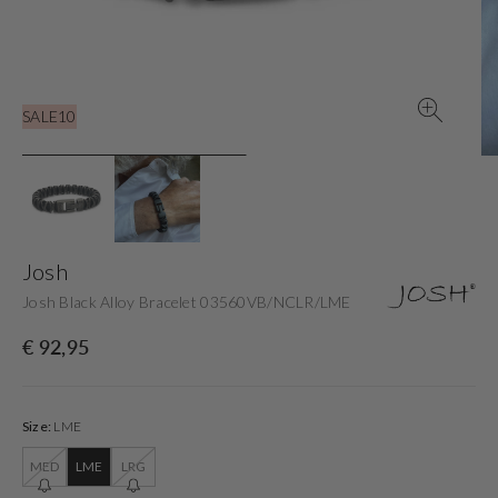
in
der
Galerieansicht
SALE10
Josh
Josh Black Alloy Bracelet 03560VB/NCLR/LME
Normaler
€ 92,95
Preis
Size:
LME
MED
LME
LRG
Variante
Variante
Variante
ausverkauft
ausverkauft
ausverkauft