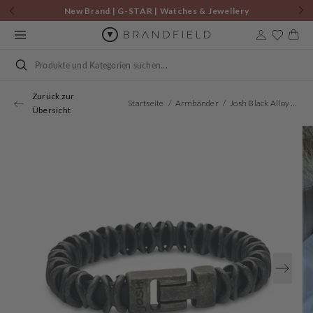
Zum
New Brand | G-STAR | Watches & Jewellery
Inhalt
springen
Warenkor
Suchen
Zurück zur
Startseite
Armbänder
Josh Black Alloy Bracelet 03560VB/NCLR/LME
Übersicht
Öffnen
Sie
Medien
1