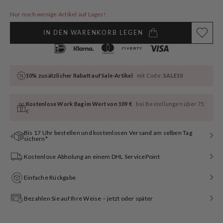
oder
oder
oder
nicht
nicht
nicht
Nur noch wenige Artikel auf Lager!
verfügbar
verfügbar
verfügbar
IN DEN WARENKORB LEGEN
10% zusätzlicher Rabatt auf Sale-Artikel
mit Code:
SALE10
Kostenlose Work Bag im Wert von 109 €
bei Bestellungen über 75
€
Bis 17 Uhr bestellen und kostenlosen Versand am selben Tag
sichern*
Kostenlose Abholung an einem DHL ServicePoint
Einfache Rückgabe
Bezahlen Sie auf Ihre Weise – jetzt oder später