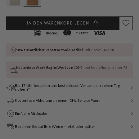
IN DEN WARENKORB LEGEN
10% zusätzlicher Rabatt auf Sale-Artikel
mit Code:
SALE10
Kostenlose Work Bag im Wert von 109 €
bei Bestellungen über 75
€
Bis 17 Uhr bestellen und kostenlosen Versand am selben Tag
sichern*
Kostenlose Abholung an einem DHL ServicePoint
Einfache Rückgabe
Bezahlen Sie auf Ihre Weise – jetzt oder später