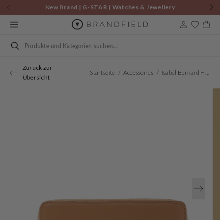
Zum
New Brand | G-STAR | Watches & Jewellery
Inhalt
springen
Warenkor
Suchen
Zurück zur
Startseite
Accessoires
Isabel Bernard Honoré Léa Camel Kalbsleder Portemonnaie Mit Reißverschluss IB23023
Übersicht
Öffnen
Sie
Medien
1