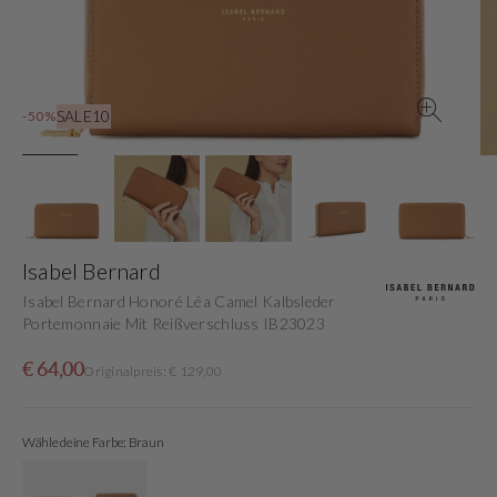
in
der
Galerieansicht
SALE10
-50%
Isabel Bernard
Isabel Bernard Honoré Léa Camel Kalbsleder
Portemonnaie Mit Reißverschluss IB23023
Verkaufspreis
Normaler
€ 64,00
Originalpreis: € 129,00
Preis
Wähle deine Farbe: Braun