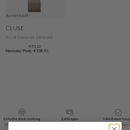
Ausverkauft
CLUSE
CLUSE Damenuhr CW10205
€ 53,22
Normaler Preis: € 109,95
Einfache Rücksendung
Zahlungen
Tolle Bewertung
30 Tage Rückgaberecht
Kredit oder Debit, zahlen
Basierend auf über