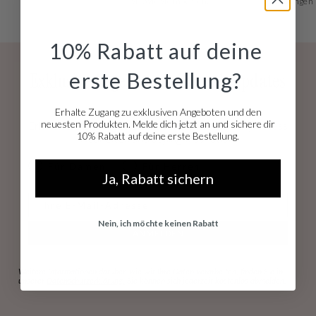
Sie, wie Sie möchten!
Bewertungen
10% Rabatt auf deine
erste Bestellung?
Exklusive Angebote und Trend-Updates
Erhalte Zugang zu exklusiven Angeboten und den
Direkt in Ihr Postfach.
neuesten Produkten. Melde dich jetzt an und sichere dir
Erhalen Sie Zugang zu exklusiven Rabatten, Early Access
10% Rabatt auf deine erste Bestellung.
Neuheiten und Styling-Inspiration.
dames & heren
Für Damen
Für Herren
Ja, Rabatt sichern
E-mail
Nein, ich möchte keinen Rabatt
ANMELDEN
Weitere Informationen darüber, wie wir Ihre Daten verarbeiten, finden Sie in
unserer
Datenschutzerklärung.
Sie können sich jederzeit kostenlos abmelden.