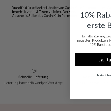
Brandfield ist offizieller Händler von Calvin Klein Portemonnaies,
Ca
Innerhalb von 1-3 Tagen geliefert. Der Versand ist kostenlos. Die 
10% Raba
Geschenk. Sollte das Calvin Klein Portemonnaie doch nicht so sein,
erste 
Erhalte Zugang zu 
neuesten Produkten. Me
10% Rabatt auf
Ja, R
Nein, ich
Schnelle Lieferung
Kostenloser Ver
Lieferung innerhalb weniger Werktage
An DHL ServicePoints