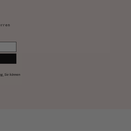
erren
ng.
Sie können