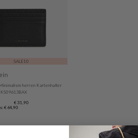
SALE10
ein
 Minimalism herren Kartenhalter
0K509613BAX
€ 31,90
s: € 64,90