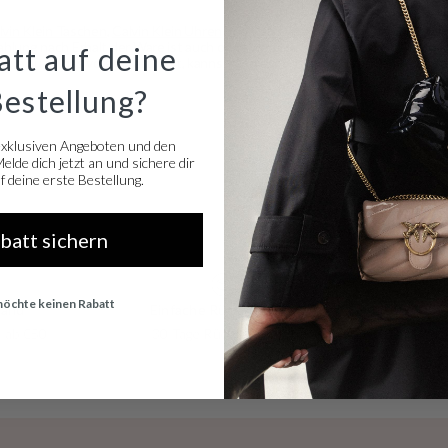
lvin Klein Taschen
,
Calvin Klein Uhren
und
Calvin Klein Schmuck
. Wir biete
Zahlung nach Erhalt der Ware ist auch ohne weitere Kosten möglich. Durch 
tt auf deine
 wie du dir das vorgestellt hast, kannst du diesen innerhalb von 30 Tagen 
Bestellung?
exklusiven Angeboten und den
lde dich jetzt an und sichere dir
 deine erste Bestellung.
abatt sichern
 möchte keinen Rabatt
sand
Einfache Rücksendung
 ab €50
30 Tage Rückgaberecht
Kredit oder