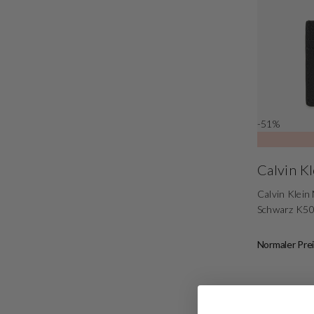
-51%
Calvin Kl
Calvin Klein
Schwarz K5
Normaler Prei