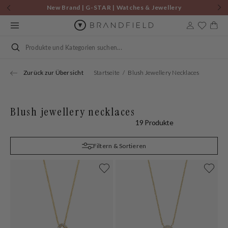
Zum
New Brand | G-STAR | Watches & Jewellery
Inhalt
springen
Warenkor
Suchen
Zurück zur Übersicht
Startseite
Blush Jewellery Necklaces
Blush jewellery necklaces
19 Produkte
Filtern & Sortieren