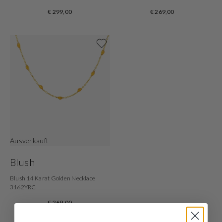
€ 299,00
€ 269,00
Shop now
Ausverkauft
Blush
Blush 14 Karat Golden Necklace
3162YRC
€ 269,00