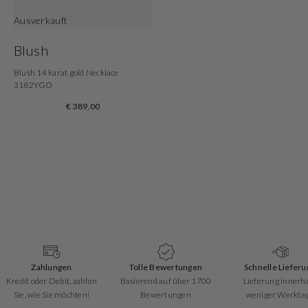
Ausverkauft
Blush
Blush 14 karat gold Necklace
3182YGO
€ 389,00
Zahlungen
Tolle Bewertungen
Schnelle Lieferu
Kredit oder Debit, zahlen
Basierend auf über 1700
Lieferung innerh
Sie, wie Sie möchten!
Bewertungen
weniger Werkta