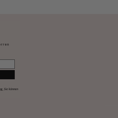
erren
ng.
Sie können