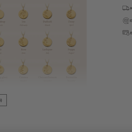
B
Öffnen
Sie
Medien
6
in
der
Galerieansicht
4)