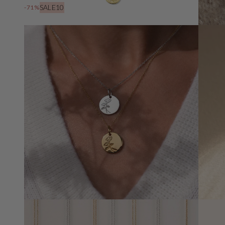
SALE10
-71%
Öffnen
Sie
Medien
3
in
der
Galerieansicht