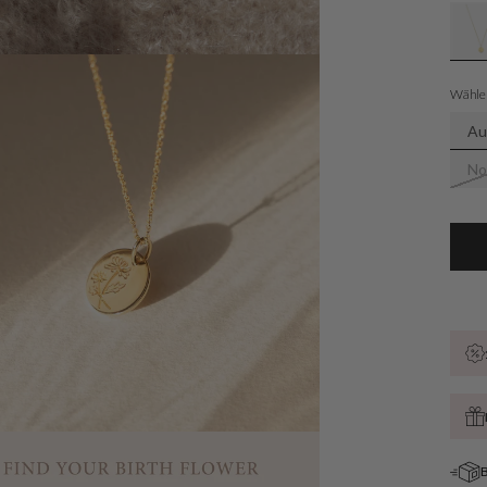
ve
Wählen
Au
No
Öffnen
Sie
Medien
4
in
der
Galerieansicht
B