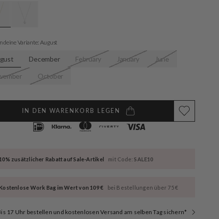
rfügbar
 deine Variante: August
gust
December
February
January
June
vember
October
IN DEN WARENKORB LEGEN
10% zusätzlicher Rabatt auf Sale-Artikel
mit Code:
SALE10
Kostenlose Work Bag im Wert von 109 €
bei Bestellungen über 75 €
is 17 Uhr bestellen und kostenlosen Versand am selben Tag sichern*