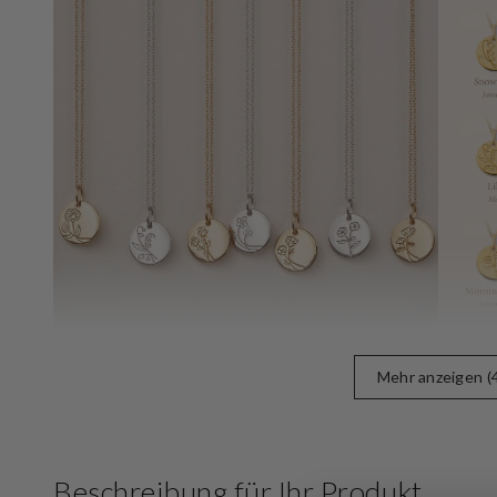
Öffnen
Sie
Medien
5
in
der
Galerieansicht
Mehr anzeigen (
Beschreibung für Ihr Produkt