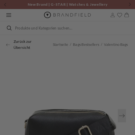
Zum
New Brand | G-STAR | Watches & Jewellery
Inhalt
springen
Warenkor
Suchen
Zurück zur
Startseite
Bags Bestsellers
Valentino Bags Pattie Damen Umhängetasche Schwarz VBS52901GNERO
Übersicht
Öffnen
Sie
Medien
1