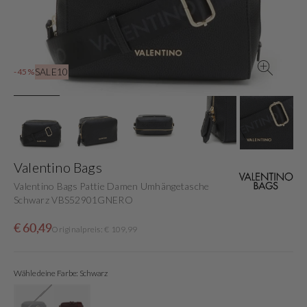
in
der
Galerieansicht
SALE10
-45%
Valentino Bags
Valentino Bags Pattie Damen Umhängetasche
Schwarz VBS52901GNERO
Verkaufspreis
Normaler
€ 60,49
Originalpreis: € 109,99
Preis
Wähle deine Farbe: Schwarz