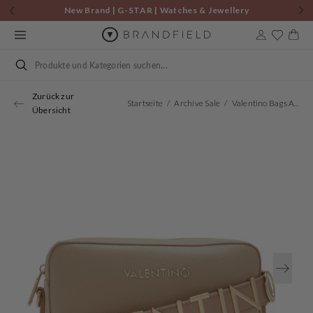
Zum
New Brand | G-STAR | Watches & Jewellery
Inhalt
springen
Warenkor
Suchen
Zurück zur
Startseite
Archive Sale
Valentino Bags Alexia Damen Umhängetasche Beige VBS5A809ECRU
Übersicht
Öffnen
Sie
Medien
1