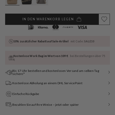
IN DEN WARENKORB LEGEN
10% zusätzlicher Rabatt auf Sale-Artikel
mit Code:
SALE10
Kostenlose Work Bag im Wert von 109 €
bei Bestellungen über 75
€
Bis 17 Uhr bestellen und kostenlosen Versand am selben Tag
sichern*
Kostenlose Abholung an einem DHL ServicePoint
Einfache Rückgabe
Bezahlen Sie auf Ihre Weise – jetzt oder später