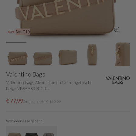
in
der
Galerieansicht
SALE10
-40%
Valentino Bags
Valentino Bags Alexia Damen Umhängetasche
Beige VBS5A809ECRU
Verkaufspreis
Normaler
€ 77,99
Originalpreis: € 129,99
Preis
Wähle deine Farbe: Sand