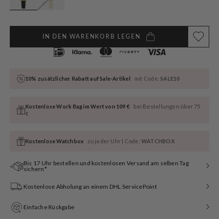
IN DEN WARENKORB LEGEN
10% zusätzlicher Rabatt auf Sale-Artikel
mit Code:
SALE10
Kostenlose Work Bag im Wert von 109 €
bei Bestellungen über 75
€
Kostenlose Watchbox
zu jeder Uhr | Code:
WATCHBOX
Bis 17 Uhr bestellen und kostenlosen Versand am selben Tag
sichern*
Kostenlose Abholung an einem DHL ServicePoint
Einfache Rückgabe