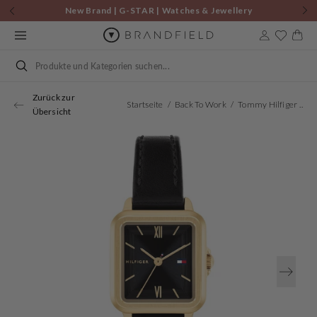
Zum
New Brand | G-STAR | Watches & Jewellery
Inhalt
springen
Warenkor
Suchen
Zurück zur
Startseite
Back To Work
Tommy Hilfiger Goldene Damenuhr TH1782835
Übersicht
Öffnen
Sie
Medien
1