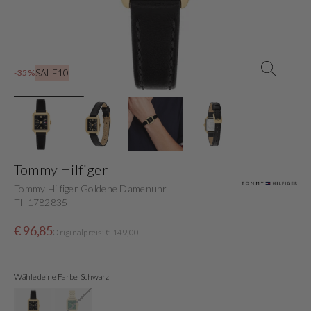
in
der
Galerieansicht
SALE10
-35%
Tommy Hilfiger
Tommy Hilfiger Goldene Damenuhr
TH1782835
Verkaufspreis
Normaler
€ 96,85
Originalpreis: € 149,00
Preis
Wähle deine Farbe: Schwarz