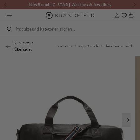
Zum
New Brand | G-STAR | Watches & Jewellery
Inhalt
springen
Warenkor
Suchen
Zurück zur
Startseite
Bags Brands
The Chesterfield Brand Hudson Damen Reisetasche Braun C20.004501
Übersicht
Öffnen
Sie
Medien
1