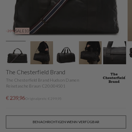
in
der
Galerieansicht
SALE10
-20%
The Chesterfield Brand
The Chesterfield Brand Hudson Damen
Reisetasche Braun C20.004501
Verkaufspreis
Normaler
€ 239,96
Originalpreis: € 299,95
Preis
BENACHRICHTIGEN WENN VERFÜGBAR