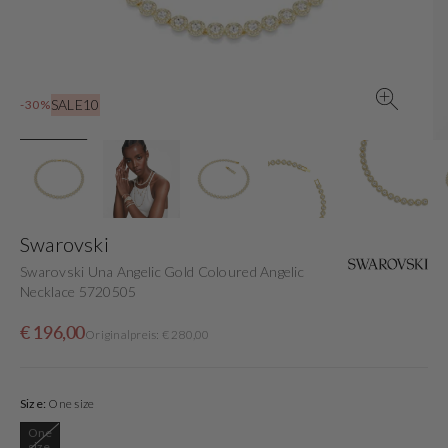
in
der
Galerieansicht
SALE10
-30%
Swarovski
Swarovski Una Angelic Gold Coloured Angelic
Necklace 5720505
Verkaufspreis
Normaler
€ 196,00
Originalpreis: € 280,00
Preis
Size:
One size
One
Variante
size