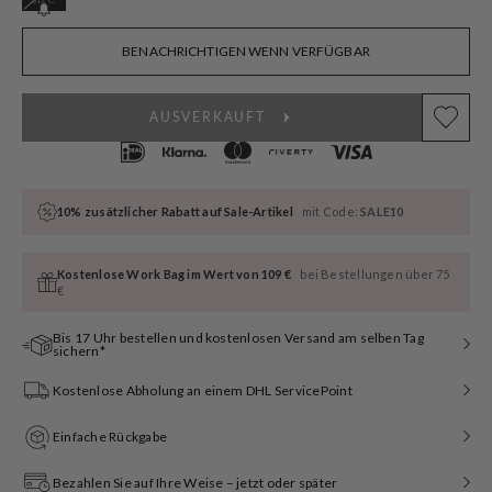
ausverkauft
oder
nicht
BENACHRICHTIGEN WENN VERFÜGBAR
verfügbar
AUSVERKAUFT
10% zusätzlicher Rabatt auf Sale-Artikel
mit Code:
SALE10
Kostenlose Work Bag im Wert von 109 €
bei Bestellungen über 75
€
Bis 17 Uhr bestellen und kostenlosen Versand am selben Tag
sichern*
Kostenlose Abholung an einem DHL ServicePoint
Einfache Rückgabe
Bezahlen Sie auf Ihre Weise – jetzt oder später