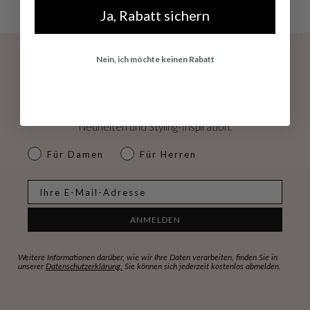
Ja, Rabatt sichern
Nein, ich möchte keinen Rabatt
Exklusive Angebote und Trend-Updates
Direkt in Ihr Postfach.
Erhalen Sie Zugang zu exklusiven Rabatten, Early Access
Neuheiten und Styling-Inspiration.
dames & heren
Für Damen
Für Herren
E-mail
ANMELDEN
Weitere Informationen darüber, wie wir Ihre Daten verarbeiten, finden Sie in
unserer
Datenschutzerklärung.
Sie können sich jederzeit kostenlos abmelden.