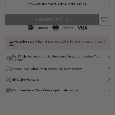
nicht
BENACHRICHTIGEN WENN VERFÜGBAR
verfügbar
AUSVERKAUFT
Kostenlose Work Bag im Wert von 109 €
bei Bestellungen über 75
€
Bis 17 Uhr bestellen und kostenlosen Versand am selben Tag
sichern*
Kostenlose Abholung an einem DHL ServicePoint
Einfache Rückgabe
Bezahlen Sie auf Ihre Weise – jetzt oder später