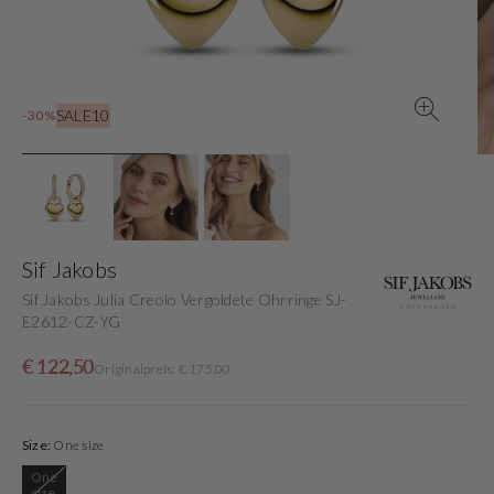
in
der
Galerieansicht
SALE10
-30%
Sif Jakobs
Sif Jakobs Julia Creolo Vergoldete Ohrringe SJ-
E2612-CZ-YG
Verkaufspreis
Normaler
€ 122,50
Originalpreis: € 175,00
Preis
Size:
One size
One
Variante
size