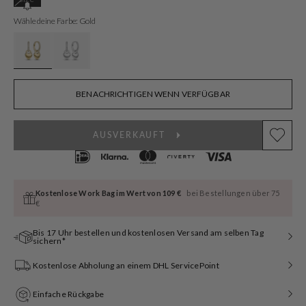
ausverkauft
oder
Wähle deine Farbe: Gold
nicht
verfügbar
BENACHRICHTIGEN WENN VERFÜGBAR
AUSVERKAUFT
Kostenlose Work Bag im Wert von 109 €
bei Bestellungen über 75
€
Bis 17 Uhr bestellen und kostenlosen Versand am selben Tag
sichern*
Kostenlose Abholung an einem DHL ServicePoint
Einfache Rückgabe