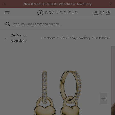
Zum
New Brand | G-STAR | Watches & Jewellery
Inhalt
springen
Warenkor
Suchen
Zurück zur
Startseite
Black Friday Jewellery
Übersicht
Öffnen
Sie
Medien
1