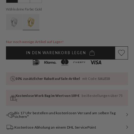
ausverkauft
ausverkauft
ausverkauft
oder
oder
oder
Wähle deine Farbe: Gold
nicht
nicht
nicht
verfügbar
verfügbar
verfügbar
Nur noch wenige Artikel auf Lager!
IN DEN WARENKORB LEGEN
10% zusätzlicher Rabatt auf Sale-Artikel
mit Code:
SALE10
Kostenlose Work Bag im Wert von 109 €
bei Bestellungen über 75
€
Bis 17 Uhr bestellen und kostenlosen Versand am selben Tag
sichern*
Kostenlose Abholung an einem DHL ServicePoint