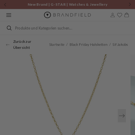
Zum
New Brand | G-STAR | Watches & Jewellery
Inhalt
springen
Warenkor
Suchen
Zurück zur
Startseite
Black Friday Halsketten
Übersicht
Öffnen
Sie
Medien
1