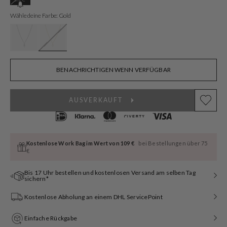
ausverkauft
oder
Wähle deine Farbe: Gold
nicht
verfügbar
BENACHRICHTIGEN WENN VERFÜGBAR
AUSVERKAUFT
Kostenlose Work Bag im Wert von 109 €
bei Bestellungen über 75
€
Bis 17 Uhr bestellen und kostenlosen Versand am selben Tag
sichern*
Kostenlose Abholung an einem DHL ServicePoint
Einfache Rückgabe