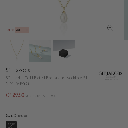
in
der
Galerieansicht
SALE10
-30%
Sif Jakobs
Sif Jakobs Gold Plated Padua Uno Necklace SJ-
N2455-P-YG
Verkaufspreis
Normaler
€ 129,50
Originalpreis: € 185,00
Preis
Size:
One size
One
Variante
size