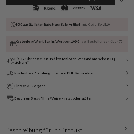
10% zusätzlicher Rabatt auf Sale-Artikel
mit Code:
SALE10
Kostenlose Work Bag im Wert von 109 €
bei Bestellungen über 75
€
Bis 17 Uhr bestellen und kostenlosen Versand am selben Tag
sichern*
Kostenlose Abholung an einem DHL ServicePoint
Einfache Rückgabe
Bezahlen Sie auf Ihre Weise – jetzt oder später
Beschreibung für Ihr Produkt