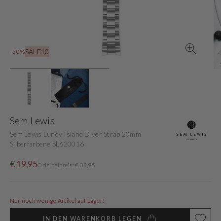
in
der
Galerieansicht
SALE10
-50%
Sem Lewis
Sem Lewis Lundy Island Diver Strap 20mm
Silberfarbene SL620016
Verkaufspreis
Normaler
€ 19,95
Originalpreis: € 39,95
Preis
Nur noch wenige Artikel auf Lager!
IN DEN WARENKORB LEGEN