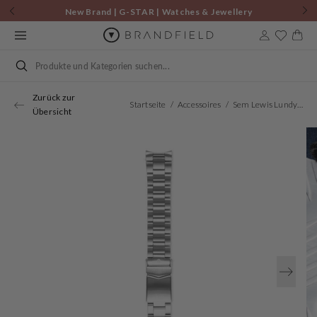
Zum
New Brand | G-STAR | Watches & Jewellery
Inhalt
springen
Warenkor
Suchen
Zurück zur
Startseite
Accessoires
Sem Lewis Lundy Island Diver Strap 20mm Silberfarbene SL620016
Übersicht
Öffnen
Sie
Medien
1