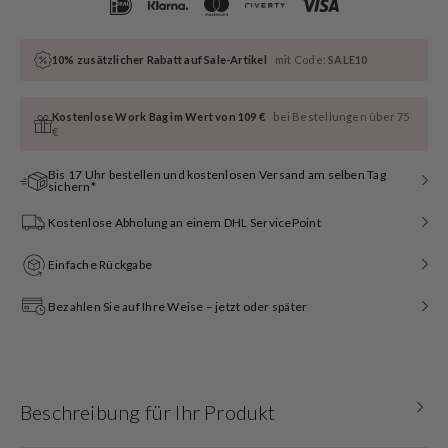
10% zusätzlicher Rabatt auf Sale-Artikel
mit Code:
SALE10
Kostenlose Work Bag im Wert von 109 €
bei Bestellungen über 75
€
Bis 17 Uhr bestellen und kostenlosen Versand am selben Tag
sichern*
Kostenlose Abholung an einem DHL ServicePoint
Einfache Rückgabe
Bezahlen Sie auf Ihre Weise – jetzt oder später
Beschreibung für Ihr Produkt