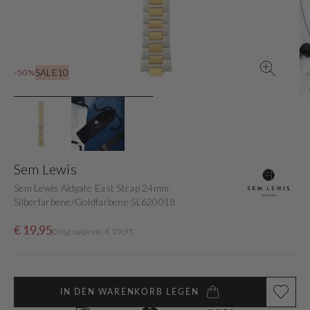
in
der
Galerieansicht
SALE10
-50%
Sem Lewis
Sem Lewis Aldgate East Strap 24mm
Silberfarbene/Goldfarbene SL620018
Verkaufspreis
Normaler
€ 19,95
Originalpreis: € 39,95
Preis
IN DEN WARENKORB LEGEN