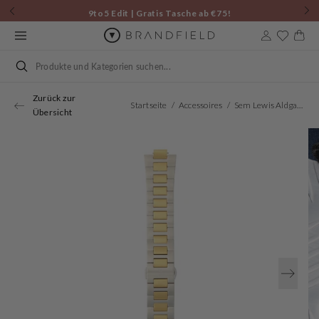
Zum
9to5 Edit | Gratis Tasche ab €75!
Inhalt
springen
Warenkor
Suchen
Zurück zur
Startseite
Accessoires
Sem Lewis Aldgate East Strap 24mm Silberfarbene/Goldfarbene SL620018
Übersicht
Öffnen
Sie
Medien
1