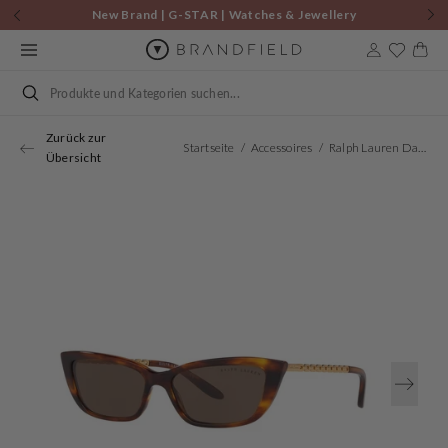
Zum
New Brand | G-STAR | Watches & Jewellery
Inhalt
springen
Warenkor
Suchen
Zurück zur
Startseite
Accessoires
Ralph Lauren Damen Sonnenbrille Braun RL817355500773
Übersicht
Öffnen
Sie
Medien
1