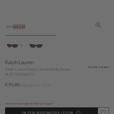
in
der
Galerieansicht
SALE10
-40%
Ralph Lauren
Ralph Lauren Damen Sonnenbrille Braun
RL817355500773
Verkaufspreis
Normaler
€ 95,40
Originalpreis: € 159,00
Preis
Nur noch wenige Artikel auf Lager!
IN DEN WARENKORB LEGEN