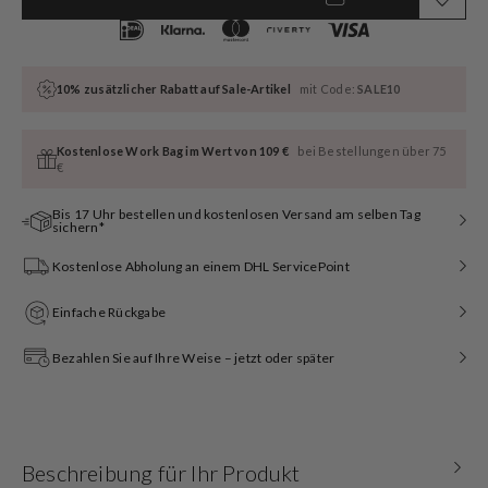
10% zusätzlicher Rabatt auf Sale-Artikel
mit Code:
SALE10
Kostenlose Work Bag im Wert von 109 €
bei Bestellungen über 75
€
Bis 17 Uhr bestellen und kostenlosen Versand am selben Tag
sichern*
Kostenlose Abholung an einem DHL ServicePoint
Einfache Rückgabe
Bezahlen Sie auf Ihre Weise – jetzt oder später
Beschreibung für Ihr Produkt