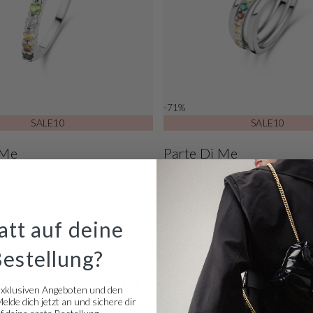
-71%
SALE10
SALE10
 Me
Parte Di Me
Santa Maria damen Ring Silber
Parte Di Me Santa Maria damen Rin
56
PDM33033-56
€ 17,00
€ 20,00
tt auf deine
s: € 59,00
Normaler Preis: € 69,00
Bestellung?
Bewertet mit 4,57 basierend a
exklusiven Angeboten und den
lde dich jetzt an und sichere dir