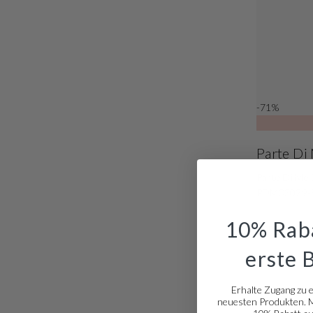
-71%
Parte Di
Parte Di Me 
PDM33029-
10% Raba
Normaler Prei
erste 
Erhalte Zugang zu 
neuesten Produkten. Me