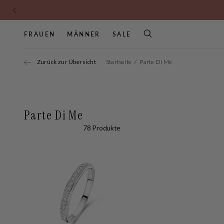
Zum
Inhalt
springen
FRAUEN
MÄNNER
SALE
Suc
SCHMUCK
UHREN
SALE FÜR DAMEN
UHREN
TASCHEN
SALE FÜR HERR
Zurück zur Übersicht
Startseite
Parte Di Me
Ringe
Analoge uhren
Sale Guess
Analoge uhren
Schultertaschen
Sale Taschen
Armbänder
Digital Watches
Sale Valentino
Digital watches
Rucksäcke
Sale Uhren
Ohrringe
Taucheruhren
Sale Taschen
Einkaufstaschen
Sale Geldbörsen
TASCHEN
Parte Di Me
Halsketten
Sale Schmuck
Umhängetaschen
SCHMUCK
Schultertaschen
78 Produkte
Charms
Sale Uhren
Reisetaschen
Ringe
Handtaschen
Goldschmuck
Laptoptaschen
Armbänder
Rucksäcke
Silberschmuck
Halsketten
Shopper
Clutches
Reisetaschen