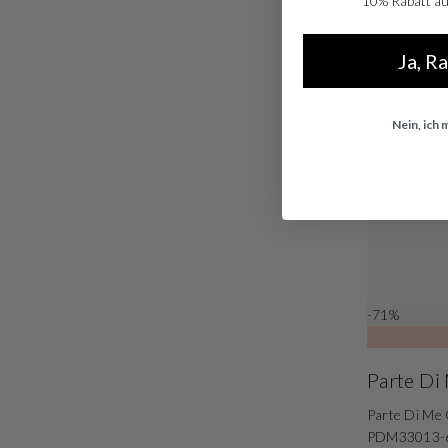
10% Rabatt auf
Ja, R
Nein, ich
-71%
Parte Di
Parte Di Me 
PDM33013-